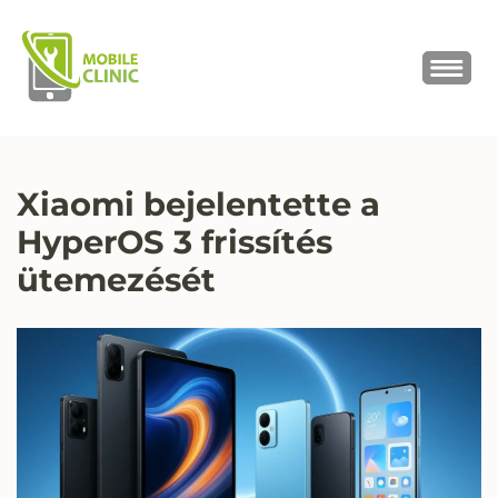
MOBILE CLINIC
Okostelefonok, tabletek javítása,
értékesítése
Xiaomi bejelentette a
HyperOS 3 frissítés
ütemezését