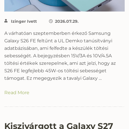
Izinger Ivett
2026.07.29.
A várhatóan szeptemberben érkező Samsung
Galaxy S26 FE feltűnt a UL Demko tanúsítványi
adatbázisában, ami felfedte a készülék töltési
sebességét. A bejegyzésben 15V/3A és 10V/4.5A
töltési értékek szerepelnek, ami azt jelzi, hogy az
S26 FE legfejlebb 45W-os töltési sebességet
támogat. Ez megegyezik a tavalyi Galaxy …
Read More
Kiszivárgott a Galaxy S27