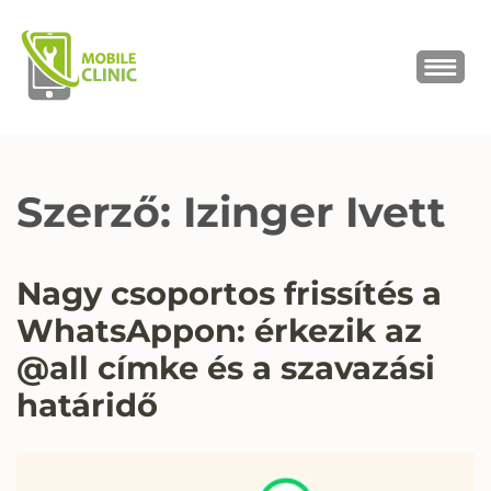
MOBILE CLINIC
Okostelefonok, tabletek javítása,
értékesítése
Szerző:
Izinger Ivett
Nagy csoportos frissítés a
WhatsAppon: érkezik az
@all címke és a szavazási
határidő