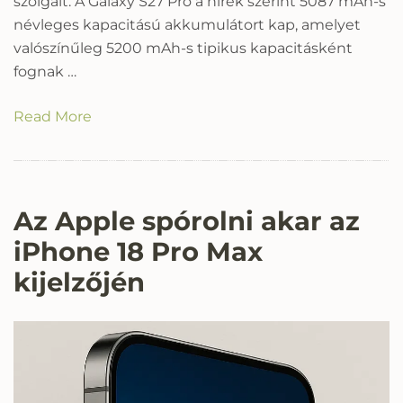
szolgált. A Galaxy S27 Pro a hírek szerint 5087 mAh-s
névleges kapacitású akkumulátort kap, amelyet
valószínűleg 5200 mAh-s tipikus kapacitásként
fognak …
Read More
Az Apple spórolni akar az
iPhone 18 Pro Max
kijelzőjén