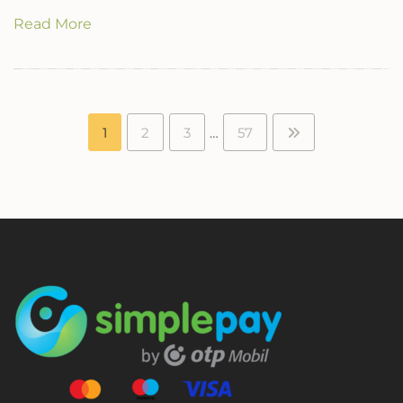
Read More
1
2
3
…
57