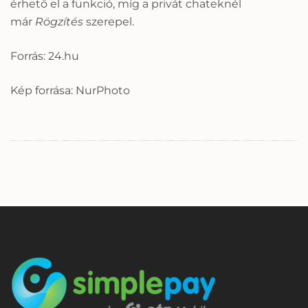
érhető el a funkció, míg a privát chateknél
már
Rögzítés
szerepel.
Forrás: 24.hu
Kép forrása: NurPhoto