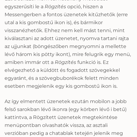
egyszerűsíti le a
Rögzítés
opció, hiszen a
Messengerben a fontos üzenetek kitűzhetők (erre
utal a kis gombostű ikon is), és bármikor
visszanézhetők. Ehhez nem kell mást tenni, mint
kiválasztani az adott üzenetet, nyomva tartani rajta
az ujjunkat (böngészőben megnyomni a mellette
lévő három kis pötty ikont), mire felugrik egy menü,
amiben immár ott a
Rögzítés
funkció is. Ez
elvégezhető a küldött és fogadott szövegekkel
egyaránt, és a szövegbuborékok felett minden
esetben megjelenik egy kis gombostű ikon is.
Az így elmentett üzenetek ezután mobilon a jobb
felső sarokban lévő ikonra (egy körben lévő i betű)
kattintva, a Rögzített üzenetek megtekintése
menüpontban olvashatók vissza, az asztali
verzióban pedig a chatablak tetején jelenik meg