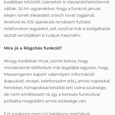
korábban kitűzött üzenetek is visszanézhetetlenné
váltak. Jó hír ugyanakkor, hogy a funkció január
elején ismét élesedett a tech rovat tagjainál,
Android és iOS operációs rendszert futtató
telefonokon egyaránt, sőt, ezúttal már a szolgáltatás
asztali verziójában is tudjuk használni.
Mire jó a Rögzítés funkció?
Ahogy korábban írtuk, szinte biztos, hogy
mindenkinél előfordult már legalább egyszer, hogy
Messengeren kapott valamilyen információt
(kapukód, recept, telefonszám stb.), amire napokkal,
hetekkel, hónapokkal később lett volna szüksége,
de nem emlékezett rá, így a keresés funkcióval
próbálta megtalálni amire szüksége van.
Ezt a sokszor nem túl hatékony metódust