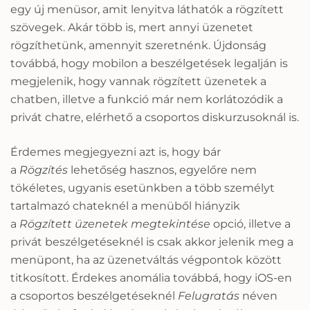
egy új menüsor, amit lenyitva láthatók a rögzített
szövegek. Akár több is, mert annyi üzenetet
rögzíthetünk, amennyit szeretnénk. Újdonság
továbbá, hogy mobilon a beszélgetések legalján is
megjelenik, hogy vannak rögzített üzenetek a
chatben, illetve a funkció már nem korlátozódik a
privát chatre, elérhető a csoportos diskurzusoknál is.
Érdemes megjegyezni azt is, hogy bár
a
Rögzítés
lehetőség hasznos, egyelőre nem
tökéletes, ugyanis esetünkben a több személyt
tartalmazó chateknél a menüből hiányzik
a
Rögzített üzenetek megtekintése
opció, illetve a
privát beszélgetéseknél is csak akkor jelenik meg a
menüpont, ha az üzenetváltás végpontok között
titkosított. Érdekes anomália továbbá, hogy iOS-en
a csoportos beszélgetéseknél
Felugratás
néven