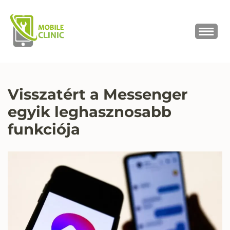
MOBILE CLINIC
Okostelefonok, tabletek javítása,
értékesítése
Visszatért a Messenger
egyik leghasznosabb
funkciója