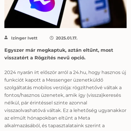
Izinger Ivett
2025.01.17.
Egyszer már megkaptuk, aztán eltűnt, most
visszatért a Rögzítés nevű opció.
2024 nyarán írt először arról a 24.hu, hogy hasznos új
funkciót kapott a Messenger üzenetküldő
szolgáltatás mobilos verziója: rögzíthetővé váltak a
fontos/hasznos üzenetek, amik így (vissza)keresés
nélkül, pár érintéssel szinte azonnal
visszaolvashatóvá váltak. Ez a lehetőség ugyanakkor
az elmúlt hónapokban eltűnt a Meta
alkalmazásából, és tapasztalataink szerint a