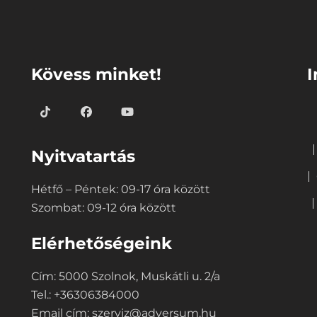
⠀
⠀
Kövess minket!
I
Nyitvatartás
Hétfő – Péntek: 09-17 óra között
Szombat: 09-12 óra között
Elérhetőségeink
Cím: 5000 Szolnok, Muskátli u. 2/a
Tel.: +36306384000
Email cím:
szerviz@adversum.hu