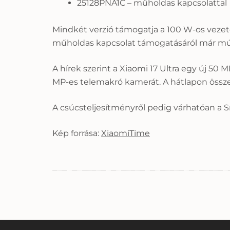
25128PNA1C – műholdas kapcsolattal
Mindkét verzió támogatja a 100 W-os vezeté
műholdas kapcsolat támogatásáról már múlt
A hírek szerint a Xiaomi 17 Ultra egy új 5
MP-es telemakró kamerát. A hátlapon össze
A csúcsteljesítményről pedig várhatóan a S
Kép forrása:
XiaomiTime