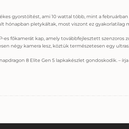
kes gyorstöltést, ami 10 wattal több, mint a februárban
 hónapban pletykáltak, most viszont ez gyakorlatilag m
0 MP-es főkamerát kap, amely továbbfejlesztett szenzoros
sen négy kamera lesz, köztük természetesen egy ultrasz
napdragon 8 Elite Gen 5 lapkakészlet gondoskodik. – írja