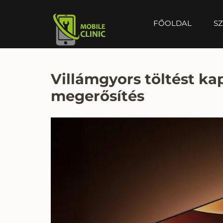
FŐOLDAL
SZ
MOBILE CLINIC
Okostelefonok, tabletek javítása, értékesítése
Villámgyors töltést ka
megerősítés