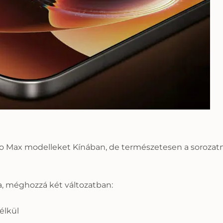
ro Max modelleket Kínában, de természetesen a sorozatnak
a, méghozzá két változatban:
élkül