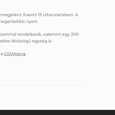
 megjelent Xiaomi 15 Ultra esetében. A
egerősítést nyert.
 zoommal rendelkezik, valamint egy 200
éles látószögű egység is.
 a
GSMArena
.