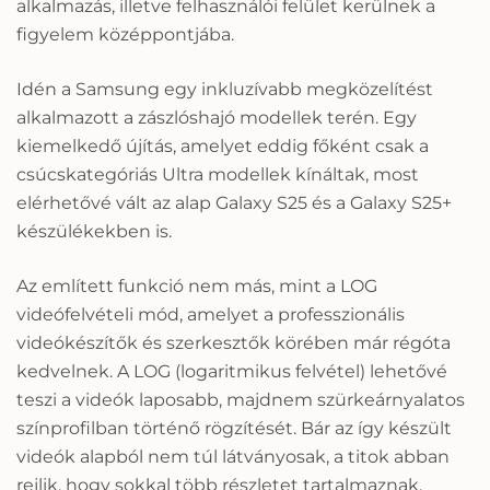
alkalmazás, illetve felhasználói felület kerülnek a
figyelem középpontjába.
Idén a Samsung egy inkluzívabb megközelítést
alkalmazott a zászlóshajó modellek terén. Egy
kiemelkedő újítás, amelyet eddig főként csak a
csúcskategóriás Ultra modellek kínáltak, most
elérhetővé vált az alap Galaxy S25 és a Galaxy S25+
készülékekben is.
Az említett funkció nem más, mint a LOG
videófelvételi mód, amelyet a professzionális
videókészítők és szerkesztők körében már régóta
kedvelnek. A LOG (logaritmikus felvétel) lehetővé
teszi a videók laposabb, majdnem szürkeárnyalatos
színprofilban történő rögzítését. Bár az így készült
videók alapból nem túl látványosak, a titok abban
rejlik, hogy sokkal több részletet tartalmaznak.