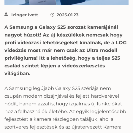
Izinger Ivett
2025.01.23.
A Samsung a Galaxy S25 sorozat kamerájánál
nagyot húzott! Az új készülékek nemcsak hogy
profi videózási lehetőségeket kínálnak, de a LOG
videózás most már nem csak az Ultra modell
privilégiuma! Itt a lehetőség, hogy a teljes S25
család szintet lépjen a videószerkesztés
világában.
A Samsung legújabb Galaxy S25 szériája nem
csupán modern dizájnjával és fejlett hardverével
hódít, hanem azzal is, hogy izgalmas új funkciókat
hoz a felhasználók életébe. Az egyik legjelentősebb
fejlesztést a kamera részlegben találjuk, ahol a
szoftveres fejlesztések és az újratervezett Kamera