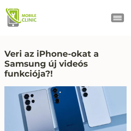
MOBILE CLINIC
Okostelefonok, tabletek javítása,
értékesítése
Veri az iPhone-okat a
Samsung új videós
funkciója?!