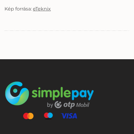
Kép forrása:
eTeknix