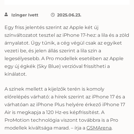
Izinger Ivett
2025.06.23.
Egy friss jelentés szerint az Apple két új
színváltozatot tesztel az iPhone 17-hez: a lila és a zöld
árnyalatot. Úgy tűnik, a cég végül csak az egyiket
vezeti be, és jelen állás szerint a lila szín a
legesélyesebb. A Pro modellek esetében az Apple
egy új égkék (Sky Blue) verzióval frissítheti a
kínálatot.
A színek mellett a kijelzők terén is komoly
előrelépés várható: a hírek szerint az iPhone 17 és a
várhatóan az iPhone Plus helyére érkező iPhone 17
Air is megkapja a 120 Hz-es képfrissítést. A
ProMotion technológia viszont továbbra is a Pro
modellek kiváltsága marad. – írja a
GSMArena
.