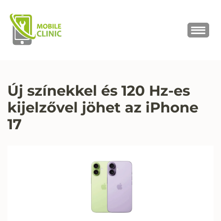
MOBILE CLINIC
Okostelefonok, tabletek javítása,
értékesítése
Új színekkel és 120 Hz-es
kijelzővel jöhet az iPhone
17