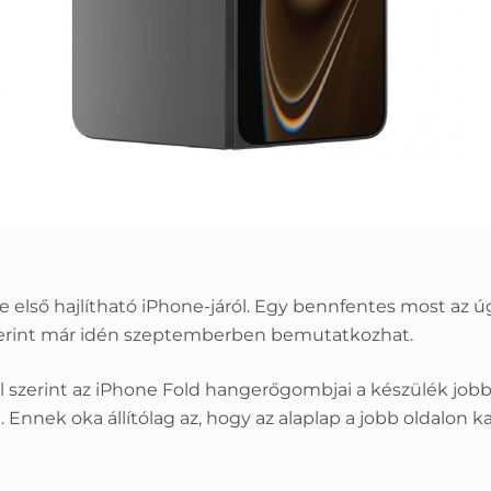
e
első hajlítható iPhone-járól. Egy bennfentes most az 
 szerint már idén szeptemberben bemutatkozhat.
al szerint az iPhone Fold hangerőgombjai a készülék jobb
nnek oka állítólag az, hogy az alaplap a jobb oldalon kap