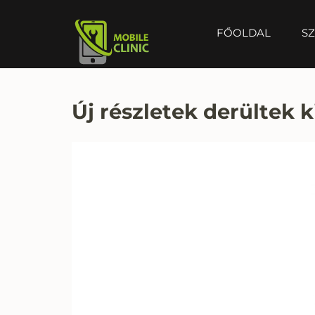
FŐOLDAL
SZ
MOBILE CLINIC
Okostelefonok, tabletek javítása, értékesítése
Új részletek derültek k