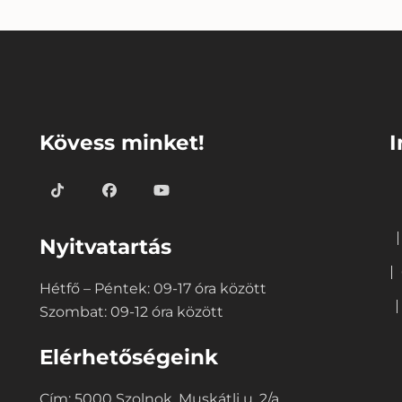
⠀
⠀
Kövess minket!
I
Nyitvatartás
Hétfő – Péntek: 09-17 óra között
Szombat: 09-12 óra között
Elérhetőségeink
Cím: 5000 Szolnok, Muskátli u. 2/a