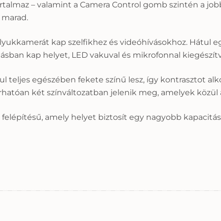
rtalmaz – valamint a Camera Control gomb szintén a jobb
 marad.
 lyukkamerát kap szelfikhez és videóhívásokhoz. Hátul e
tásban kap helyet, LED vakuval és mikrofonnal kiegészítv
l teljes egészében fekete színű lesz, így kontrasztot a
hatóan két színváltozatban jelenik meg, amelyek közül a
d) felépítésű, amely helyet biztosít egy nagyobb kapacitá