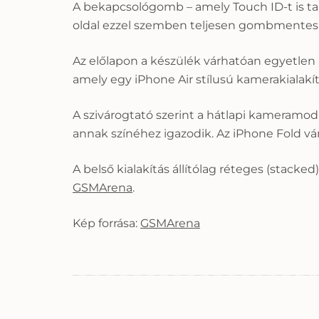
A bekapcsológomb – amely Touch ID-t is ta
oldal ezzel szemben teljesen gombmentes
Az előlapon a készülék várhatóan egyetlen
amely egy iPhone Air stílusú kamerakialakí
A szivárogtató szerint a hátlapi kameramodu
annak színéhez igazodik. Az iPhone Fold vár
A belső kialakítás állítólag réteges (stacke
GSMArena
.
Kép forrása:
GSMArena