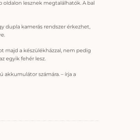
 oldalon lesznek megtalálhatók. A bal
gy dupla kamerás rendszer érkezhet,
e.
lkot majd a készülékházzal, nem pedig
z egyik fehér lesz.
sú akkumulátor számára. – írja a