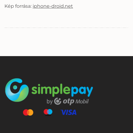
Kép forrása:
iphone-droid.net