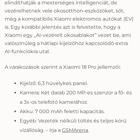
elindíthatják a mesterséges intelligenciát, de
vezérelhetnek vele okosotthon-eszközöket, sőt,
még a kompatibilis Xiaomi elektromos autókat (EV)
is. Egy korábbi jelentés azt is felvetette, hogy a
Xiaomi egy „AI-vezérelt okosablakot” vezet be, ami
valószínűleg a hátlapi kijelzőhöz kapcsolódó extra
AI-funkciókra utal.
A várakozások szerint a Xiaomi 18 Pro jellemzői:
Kijelző:
6,3 hüvelykes panel.
Kamera:
Két darab 200 MP-es szenzor a fő- és
a 3x-os telefotó kamerához.
Akku:
7 000 mAh feletti kapacitás.
Egyéb: Vezeték nélküli töltés és teljes körű
vízállóság. – írja a
GSMArena
.