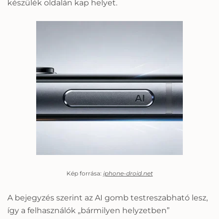
készülék oldalán kap helyet.
Kép forrása:
iphone-droid.net
A bejegyzés szerint az AI gomb testreszabható lesz,
így a felhasználók „bármilyen helyzetben”