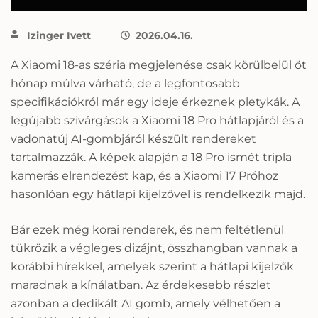
Izinger Ivett
2026.04.16.
A Xiaomi 18-as széria megjelenése csak körülbelül öt
hónap múlva várható, de a legfontosabb
specifikációkról már egy ideje érkeznek pletykák. A
legújabb szivárgások a Xiaomi 18 Pro hátlapjáról és a
vadonatúj AI-gombjáról készült rendereket
tartalmazzák. A képek alapján a 18 Pro ismét tripla
kamerás elrendezést kap, és a Xiaomi 17 Próhoz
hasonlóan egy hátlapi kijelzővel is rendelkezik majd.
Bár ezek még korai renderek, és nem feltétlenül
tükrözik a végleges dizájnt, összhangban vannak a
korábbi hírekkel, amelyek szerint a hátlapi kijelzők
maradnak a kínálatban. Az érdekesebb részlet
azonban a dedikált AI gomb, amely vélhetően a