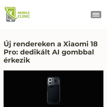
MOBILE CLINIC
Okostelefonok, tabletek javítása,
értékesítése
Új rendereken a Xiaomi 18
Pro: dedikált AI gombbal
érkezik