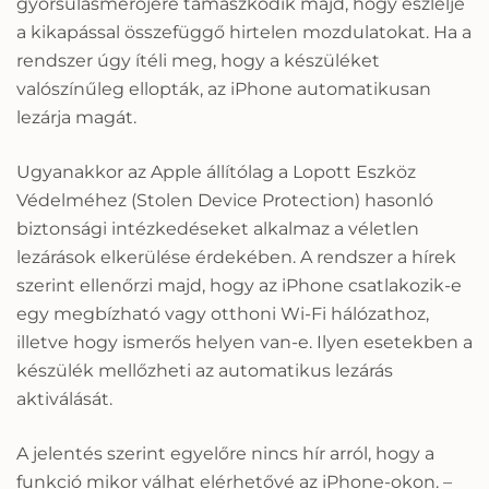
gyorsulásmérőjére támaszkodik majd, hogy észlelje
a kikapással összefüggő hirtelen mozdulatokat. Ha a
rendszer úgy ítéli meg, hogy a készüléket
valószínűleg ellopták, az iPhone automatikusan
lezárja magát.
Ugyanakkor az Apple állítólag a Lopott Eszköz
Védelméhez (Stolen Device Protection) hasonló
biztonsági intézkedéseket alkalmaz a véletlen
lezárások elkerülése érdekében. A rendszer a hírek
szerint ellenőrzi majd, hogy az iPhone csatlakozik-e
egy megbízható vagy otthoni Wi-Fi hálózathoz,
illetve hogy ismerős helyen van-e. Ilyen esetekben a
készülék mellőzheti az automatikus lezárás
aktiválását.
A jelentés szerint egyelőre nincs hír arról, hogy a
funkció mikor válhat elérhetővé az iPhone-okon. –