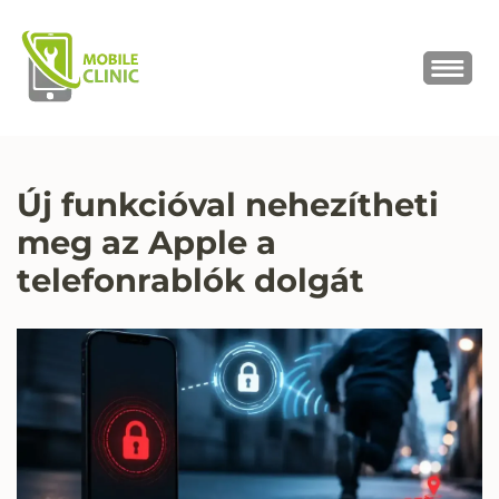
MOBILE CLINIC
Okostelefonok, tabletek javítása,
értékesítése
Új funkcióval nehezítheti
meg az Apple a
telefonrablók dolgát