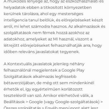
A működés lényege az, hogy az eszközhasználati és
helyadatok ebben a titkosított környezetben
kerülnek tárolásra, ahol egy mesterséges
intelligencia tanul belőlük, és előrejelzéseket készít
arról, mi lehet számodra hasznos. Az alkalmazások és
szolgáltatások nem férnek hozzá azokhoz az
adatokhoz, amelyeket az MI használ, viszont a
létrejött előrejelzéseket felhasználhatják arra, hogy
időben releváns javaslatokat tegyenek.
A Kontextuális javaslatok jelenleg néhány
felhasználónál megjelentek a Google Play
Szolgáltatások alkalmazás legfrissebb
bétaverziójában, de még ott sem mindenkinél
érhetők el, így egyértelműen korlátozott
tesztelésről van szó. Amikor elérhetővé válik, a
Beállítások > Google (vagy Google-szolgáltatások) >
Összes szolgáltatás > Egyéb menüpont alatt lesz