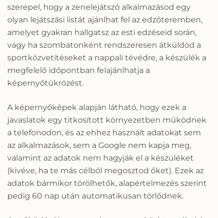
szerepel, hogy a zenelejátszó alkalmazásod egy
olyan lejátszási listát ajánlhat fel az edzőteremben,
amelyet gyakran hallgatsz az esti edzéseid során,
vagy ha szombatonként rendszeresen átküldöd a
sportközvetítéseket a nappali tévédre, a készülék a
megfelelő időpontban felajánlhatja a
képernyőtükrözést.
A képernyőképek alapján látható, hogy ezek a
javaslatok egy titkosított környezetben működnek
a telefonodon, és az ehhez használt adatokat sem
az alkalmazások, sem a Google nem kapja meg,
valamint az adatok nem hagyják el a készüléket
(kivéve, ha te más célból megosztod őket). Ezek az
adatok bármikor törölhetők, alapértelmezés szerint
pedig 60 nap után automatikusan törlődnek.