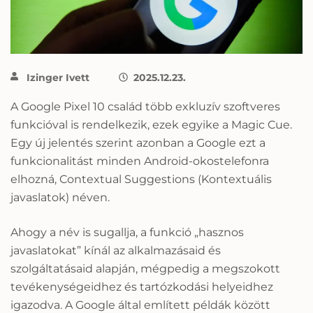
Izinger Ivett
2025.12.23.
A Google Pixel 10 család több exkluzív szoftveres
funkcióval is rendelkezik, ezek egyike a Magic Cue.
Egy új jelentés szerint azonban a Google ezt a
funkcionalitást minden Android-okostelefonra
elhozná, Contextual Suggestions (Kontextuális
javaslatok) néven.
Ahogy a név is sugallja, a funkció „hasznos
javaslatokat” kínál az alkalmazásaid és
szolgáltatásaid alapján, mégpedig a megszokott
tevékenységeidhez és tartózkodási helyeidhez
igazodva. A Google által említett példák között