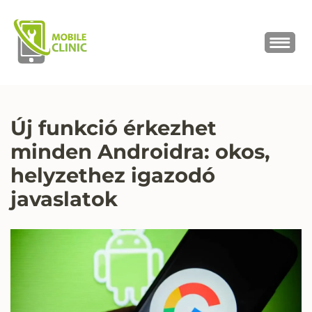
MOBILE CLINIC
Okostelefonok, tabletek javítása,
értékesítése
Új funkció érkezhet
minden Androidra: okos,
helyzethez igazodó
javaslatok