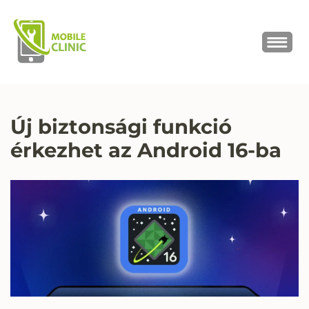
MOBILE CLINIC
Okostelefonok, tabletek javítása,
értékesítése
Új biztonsági funkció
érkezhet az Android 16-ba