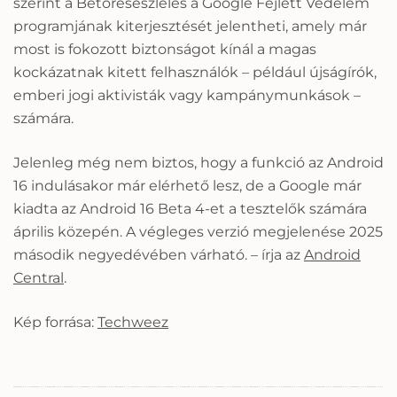
szerint a Betörésészlelés a Google Fejlett Védelem
programjának kiterjesztését jelentheti, amely már
most is fokozott biztonságot kínál a magas
kockázatnak kitett felhasználók – például újságírók,
emberi jogi aktivisták vagy kampánymunkások –
számára.
Jelenleg még nem biztos, hogy a funkció az Android
16 indulásakor már elérhető lesz, de a Google már
kiadta az Android 16 Beta 4-et a tesztelők számára
április közepén. A végleges verzió megjelenése 2025
második negyedévében várható. – írja az
Android
Central
.
Kép forrása:
Techweez