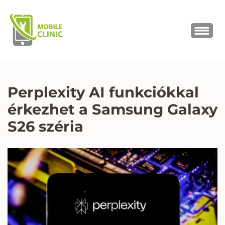
MOBILE CLINIC
Okostelefonok, tabletek javítása,
értékesítése
Perplexity AI funkciókkal
érkezhet a Samsung Galaxy
S26 széria