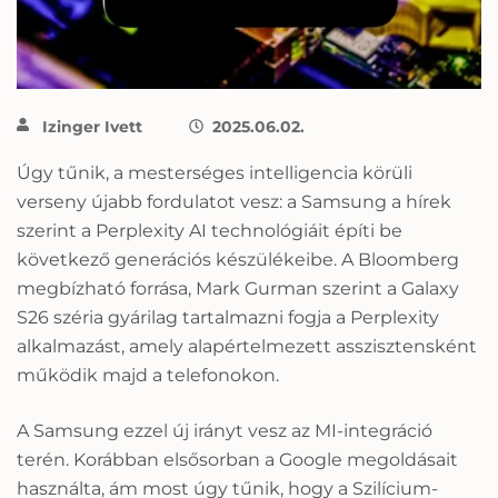
Izinger Ivett
2025.06.02.
Úgy tűnik, a mesterséges intelligencia körüli
verseny újabb fordulatot vesz: a Samsung a hírek
szerint a Perplexity AI technológiáit építi be
következő generációs készülékeibe. A Bloomberg
megbízható forrása, Mark Gurman szerint a Galaxy
S26 széria gyárilag tartalmazni fogja a Perplexity
alkalmazást, amely alapértelmezett asszisztensként
működik majd a telefonokon.
A Samsung ezzel új irányt vesz az MI-integráció
terén. Korábban elsősorban a Google megoldásait
használta, ám most úgy tűnik, hogy a Szilícium-