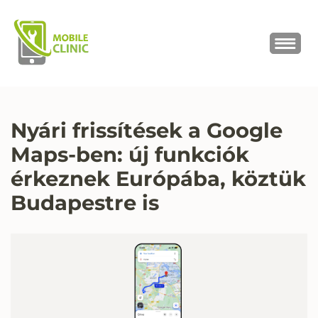
MOBILE CLINIC
Okostelefonok, tabletek javítása,
értékesítése
Nyári frissítések a Google
Maps-ben: új funkciók
érkeznek Európába, köztük
Budapestre is