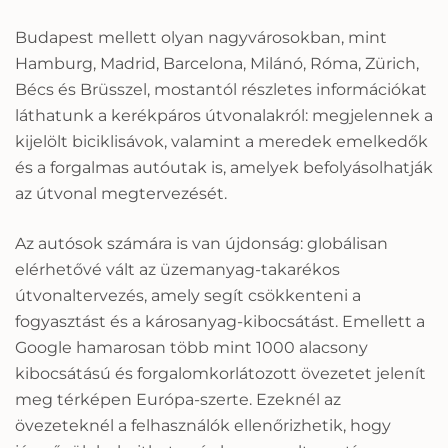
Budapest mellett olyan nagyvárosokban, mint
Hamburg, Madrid, Barcelona, Milánó, Róma, Zürich,
Bécs és Brüsszel, mostantól részletes információkat
láthatunk a kerékpáros útvonalakról: megjelennek a
kijelölt biciklisávok, valamint a meredek emelkedők
és a forgalmas autóutak is, amelyek befolyásolhatják
az útvonal megtervezését.
Az autósok számára is van újdonság: globálisan
elérhetővé vált az üzemanyag-takarékos
útvonaltervezés, amely segít csökkenteni a
fogyasztást és a károsanyag-kibocsátást. Emellett a
Google hamarosan több mint 1000 alacsony
kibocsátású és forgalomkorlátozott övezetet jelenít
meg térképen Európa-szerte. Ezeknél az
övezeteknél a felhasználók ellenőrizhetik, hogy