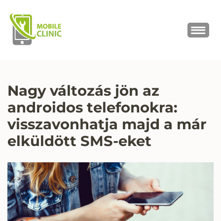
MOBILE CLINIC
Okostelefonok, tabletek javítása,
értékesítése
Nagy változás jön az
androidos telefonokra:
visszavonhatja majd a már
elküldött SMS-eket