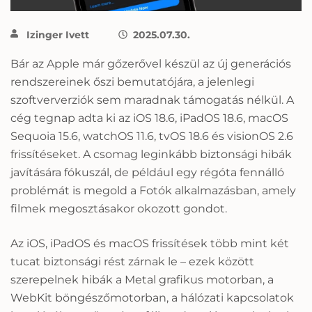
Izinger Ivett
2025.07.30.
Bár az Apple már gőzerővel készül az új generációs
rendszereinek őszi bemutatójára, a jelenlegi
szoftververziók sem maradnak támogatás nélkül. A
cég tegnap adta ki az iOS 18.6, iPadOS 18.6, macOS
Sequoia 15.6, watchOS 11.6, tvOS 18.6 és visionOS 2.6
frissítéseket. A csomag leginkább biztonsági hibák
javítására fókuszál, de például egy régóta fennálló
problémát is megold a Fotók alkalmazásban, amely
filmek megosztásakor okozott gondot.
Az iOS, iPadOS és macOS frissítések több mint két
tucat biztonsági rést zárnak le – ezek között
szerepelnek hibák a Metal grafikus motorban, a
WebKit böngészőmotorban, a hálózati kapcsolatok