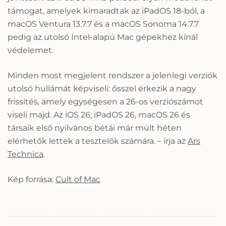
támogat, amelyek kimaradtak az iPadOS 18-ból, a
macOS Ventura 13.7.7 és a macOS Sonoma 14.7.7
pedig az utolsó Intel-alapú Mac gépekhez kínál
védelemet.
Minden most megjelent rendszer a jelenlegi verziók
utolsó hullámát képviseli: ősszel érkezik a nagy
frissítés, amely egységesen a 26-os verziószámot
viseli majd. Az iOS 26, iPadOS 26, macOS 26 és
társaik első nyilvános bétái már múlt héten
elérhetők lettek a tesztelők számára. – írja az
Ars
Technica
.
Kép forrása:
Cult of Mac