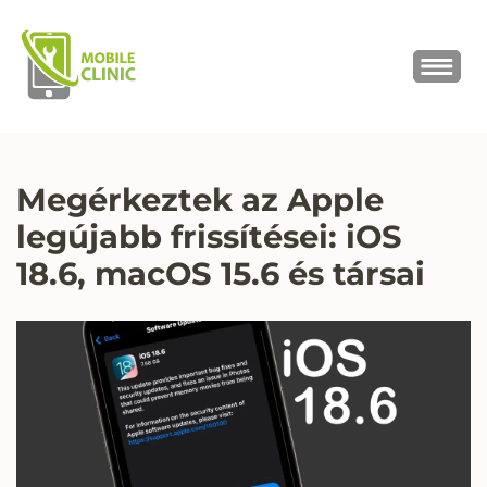
MOBILE CLINIC
Okostelefonok, tabletek javítása,
értékesítése
Megérkeztek az Apple
legújabb frissítései: iOS
18.6, macOS 15.6 és társai