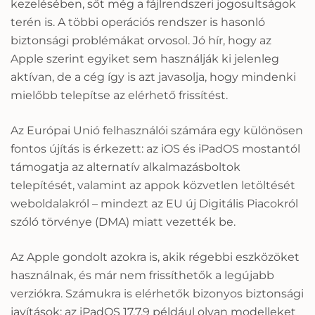
kezelésében, sőt még a fájlrendszeri jogosultságok
terén is. A többi operációs rendszer is hasonló
biztonsági problémákat orvosol. Jó hír, hogy az
Apple szerint egyiket sem használják ki jelenleg
aktívan, de a cég így is azt javasolja, hogy mindenki
mielőbb telepítse az elérhető frissítést.
Az Európai Unió felhasználói számára egy különösen
fontos újítás is érkezett: az iOS és iPadOS mostantól
támogatja az alternatív alkalmazásboltok
telepítését, valamint az appok közvetlen letöltését
weboldalakról – mindezt az EU új Digitális Piacokról
szóló törvénye (DMA) miatt vezették be.
Az Apple gondolt azokra is, akik régebbi eszközöket
használnak, és már nem frissíthetők a legújabb
verziókra. Számukra is elérhetők bizonyos biztonsági
javítások: az iPadOS 17.7.9 például olyan modelleket