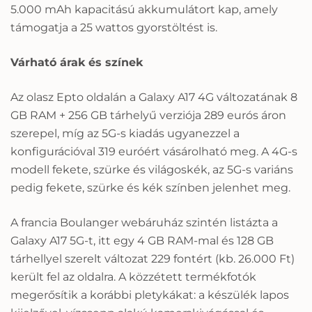
5.000 mAh kapacitású akkumulátort kap, amely
támogatja a 25 wattos gyorstöltést is.
Várható árak és színek
Az olasz Epto oldalán a Galaxy A17 4G változatának 8
GB RAM + 256 GB tárhelyű verziója 289 eurós áron
szerepel, míg az 5G-s kiadás ugyanezzel a
konfigurációval 319 euróért vásárolható meg. A 4G-s
modell fekete, szürke és világoskék, az 5G-s variáns
pedig fekete, szürke és kék színben jelenhet meg.
A francia Boulanger webáruház szintén listázta a
Galaxy A17 5G-t, itt egy 4 GB RAM-mal és 128 GB
tárhellyel szerelt változat 229 fontért (kb. 26.000 Ft)
került fel az oldalra. A közzétett termékfotók
megerősítik a korábbi pletykákat: a készülék lapos