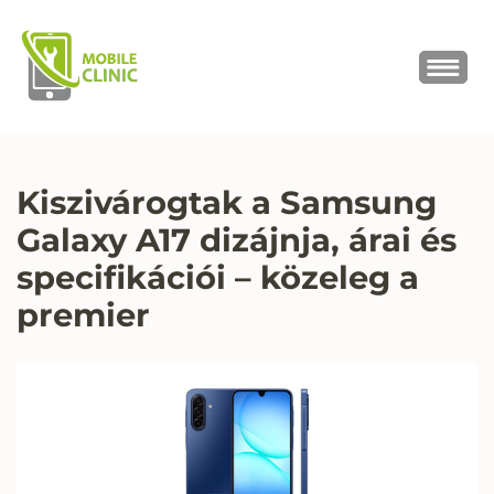
MOBILE CLINIC
Okostelefonok, tabletek javítása,
értékesítése
Kiszivárogtak a Samsung
Galaxy A17 dizájnja, árai és
specifikációi – közeleg a
premier