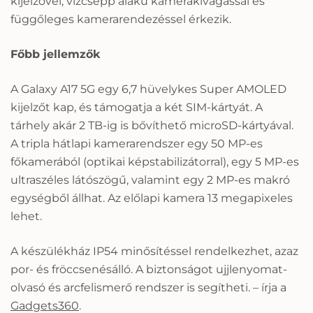
kijelzővel, vízcsepp alakú kamerakivágással és
függőleges kamerarendezéssel érkezik.
Főbb jellemzők
A Galaxy A17 5G egy 6,7 hüvelykes Super AMOLED
kijelzőt kap, és támogatja a két SIM-kártyát. A
tárhely akár 2 TB-ig is bővíthető microSD-kártyával.
A tripla hátlapi kamerarendszer egy 50 MP-es
főkamerából (optikai képstabilizátorral), egy 5 MP-es
ultraszéles látószögű, valamint egy 2 MP-es makró
egységből állhat. Az előlapi kamera 13 megapixeles
lehet.
A készülékház IP54 minősítéssel rendelkezhet, azaz
por- és fröccsenésálló. A biztonságot ujjlenyomat-
olvasó és arcfelismerő rendszer is segítheti. – írja a
Gadgets360
.