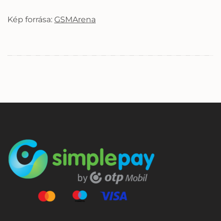
Kép forrása:
GSMArena