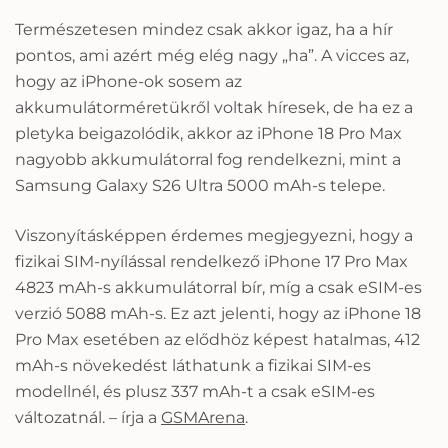
Természetesen mindez csak akkor igaz, ha a hír
pontos, ami azért még elég nagy „ha”. A vicces az,
hogy az iPhone-ok sosem az
akkumulátorméretükről voltak híresek, de ha ez a
pletyka beigazolódik, akkor az iPhone 18 Pro Max
nagyobb akkumulátorral fog rendelkezni, mint a
Samsung Galaxy S26 Ultra 5000 mAh-s telepe.
Viszonyításképpen érdemes megjegyezni, hogy a
fizikai SIM-nyílással rendelkező iPhone 17 Pro Max
4823 mAh-s akkumulátorral bír, míg a csak eSIM-es
verzió 5088 mAh-s. Ez azt jelenti, hogy az iPhone 18
Pro Max esetében az elődhöz képest hatalmas, 412
mAh-s növekedést láthatunk a fizikai SIM-es
modellnél, és plusz 337 mAh-t a csak eSIM-es
változatnál. – írja a
GSMArena
.