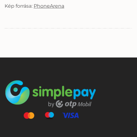
Kép forrása:
PhoneArena