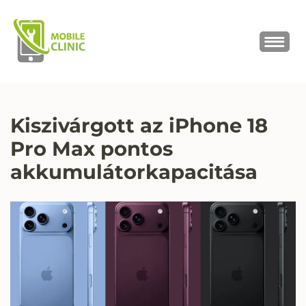
MOBILE CLINIC
Okostelefonok, tabletek javítása,
értékesítése
Kiszivárgott az iPhone 18
Pro Max pontos
akkumulátorkapacitása