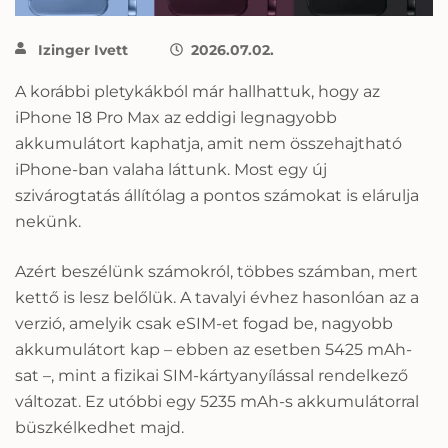
Izinger Ivett
2026.07.02.
A korábbi pletykákból már hallhattuk, hogy az
iPhone 18 Pro Max az eddigi legnagyobb
akkumulátort kaphatja, amit nem összehajtható
iPhone-ban valaha láttunk. Most egy új
szivárogtatás állítólag a pontos számokat is elárulja
nekünk.
Azért beszélünk számokról, többes számban, mert
kettő is lesz belőlük. A tavalyi évhez hasonlóan az a
verzió, amelyik csak eSIM-et fogad be, nagyobb
akkumulátort kap – ebben az esetben 5425 mAh-
sat –, mint a fizikai SIM-kártyanyílással rendelkező
változat. Ez utóbbi egy 5235 mAh-s akkumulátorral
büszkélkedhet majd.