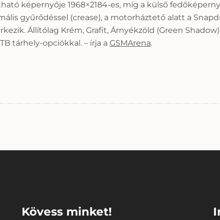
lítható képernyője 1968×2184-es, míg a külső fedőképern
imális gyűrődéssel (crease), a motorháztető alatt a Snapd
ezik. Állítólag Krém, Grafit, Árnyékzöld (Green Shadow) 
TB tárhely-opciókkal. – írja a
GSMArena
.
⠀
⠀
Kövess minket!
I