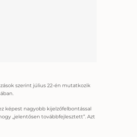
ozások szerint július 22-én mutatkozik
gában.
-hez képest nagyobb kijelzőfelbontással
ogy „jelentősen továbbfejlesztett”. Azt