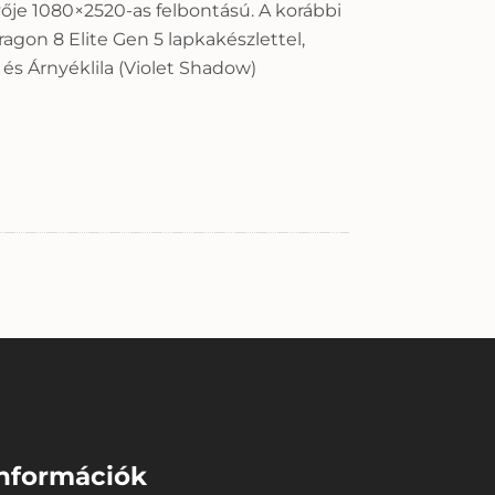
yője 1080×2520-as felbontású. A korábbi
ragon 8 Elite Gen 5 lapkakészlettel,
és Árnyéklila (Violet Shadow)
nformációk