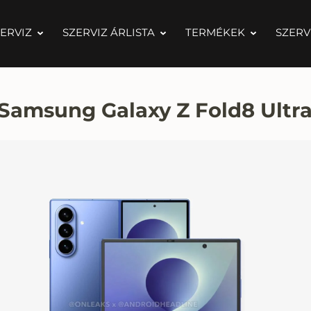
ERVIZ
SZERVIZ ÁRLISTA
TERMÉKEK
SZERV
a Samsung Galaxy Z Fold8 Ultr