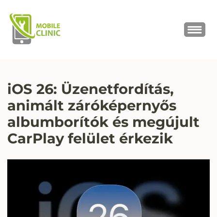
MOBILE CLINIC
Okostelefonok, tabletek javítása,
értékesítése
iOS 26: Üzenetfordítás,
animált záróképernyős
albumborítók és megújult
CarPlay felület érkezik