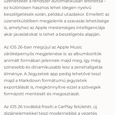
üzeneteket a rendszer automatikusan lefordítsa –
ez különösen hasznos lehet idegen nyelvű
beszélgetések során, például utazáskor. Emellett az
üzenetküldőben megjelenik a szavazás lehetősége
is, amelyhez az Apple mesterséges intelligenciája
akár javaslatokat is tehet a beszélgetés alapján.
Az iOS 26-ban megújul az Apple Music
záróképernyős megjelenése is: az albumborítók
animált formában jelennek majd meg, így még
színesebb és dinamikusabb lesz a zenehallgatás
élménye. A Jegyzetek app pedig lehetővé teszi
majd a Markdown formátumú jegyzetek
exportálását is, megkönnyítve ezzel a szövegek
formázott mentését és megosztását.
Az iOS 26 továbbá frissíti a CarPlay felületét, új
dizájnelemekkel teszi modernebbé a vezetés