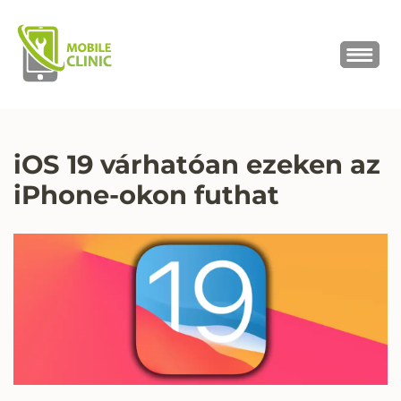
MOBILE CLINIC
Okostelefonok, tabletek javítása,
értékesítése
iOS 19 várhatóan ezeken az
iPhone-okon futhat