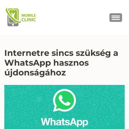
MOBILE CLINIC
Okostelefonok, tabletek javítása,
értékesítése
Internetre sincs szükség a
WhatsApp hasznos
újdonságához