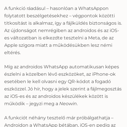
A funkció ráadásul – hasonlóan a WhatsAppon
folytatott beszélgetésekhez – végpontok közötti
titkosítást is alkalmaz, így a fájlküldés biztonságos is.
Az újdonságot nemrégiben az androidos és az iOS-
es változatban is elkezdte tesztelni a Meta, de az
Apple szigora miatt a működésükben lesz némi
eltérés.
Míg az androidos WhatsApp automatikusan képes
észlelni a közelben lévő eszközöket, az iPhone-ok
esetében le kell olvasni egy QR-kódot a fogadó
eszközzel. Jó hír, hogy a jelek szerint a fájlmegosztás
az iOS-es és az androidos készülékek között is
működik – jegyzi meg a
Neowin
.
A funkciót néhány tesztelő már próbálgathatja –
Androidon a WhatsApp bétában, iOS-en pedig az