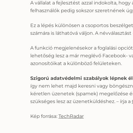
A vállalat a fejlesztést azzal indokolta, h
felhasználók pedig sokszor szeretnének ú
Ez a lépés különösen a csoportos beszélget
számára is láthatóvá váljon. A névválasztást
A funkció megjelenésekor a foglalási opció
lehetőség lesz a már meglévő Facebook- va
azonosítóikat a különböző felületeken.
Szigorú adatvédelmi szabályok lépnek él
így nem lehet majd keresni vagy böngészni 
kéretlen üzenetek (spamek) megelőzése érd
szükséges lesz az üzenetküldéshez. – írja a
Kép forrása:
TechRadar