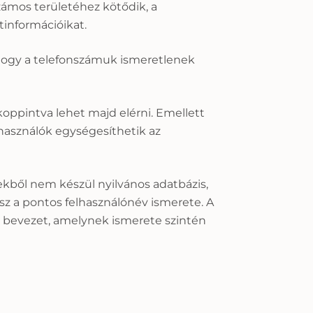
számos területéhez kötődik, a
információikat.
, hogy a telefonszámuk ismeretlenek
oppintva lehet majd elérni. Emellett
használók egységesíthetik az
kből nem készül nyilvános adatbázis,
sz a pontos felhasználónév ismerete. A
s bevezet, amelynek ismerete szintén