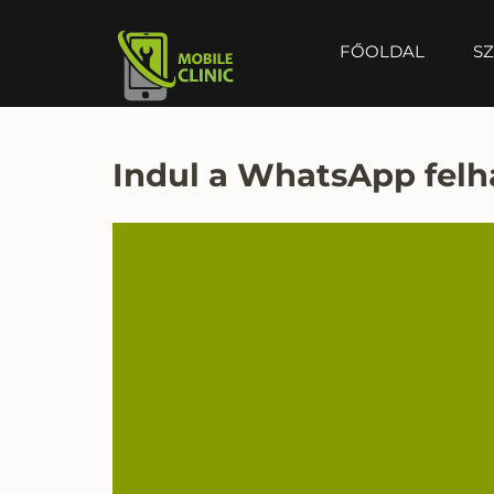
FŐOLDAL
SZ
MOBILE CLINIC
Okostelefonok, tabletek javítása, értékesítése
Indul a WhatsApp felh