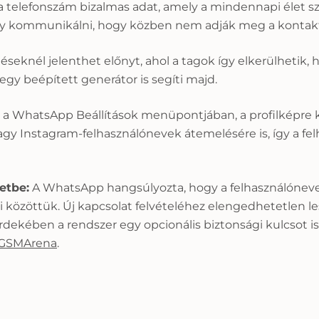
ogy a telefonszám bizalmas adat, amely a mindennapi élet 
gy kommunikálni, hogy közben nem adják meg a kontakt
éseknél jelenthet előnyt, ahol a tagok így elkerülhetik
 egy beépített generátor is segíti majd.
t a WhatsApp Beállítások menüpontjában, a profilképre k
gy Instagram-felhasználónevek átemelésére is, így a fel
etbe:
A WhatsApp hangsúlyozta, hogy a felhasználóneve
közöttük. Új kapcsolat felvételéhez elengedhetetlen le
ekében a rendszer egy opcionális biztonsági kulcsot i
GSMArena
.