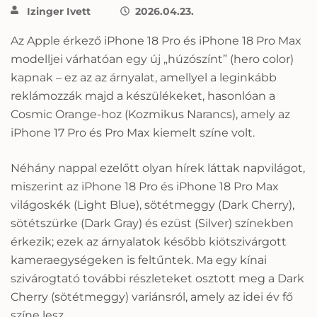
Izinger Ivett
2026.04.23.
Az Apple érkező iPhone 18 Pro és iPhone 18 Pro Max
modelljei várhatóan egy új „húzószínt” (hero color)
kapnak – ez az az árnyalat, amellyel a leginkább
reklámozzák majd a készülékeket, hasonlóan a
Cosmic Orange-hoz (Kozmikus Narancs), amely az
iPhone 17 Pro és Pro Max kiemelt színe volt.
Néhány nappal ezelőtt olyan hírek láttak napvilágot,
miszerint az iPhone 18 Pro és iPhone 18 Pro Max
világoskék (Light Blue), sötétmeggy (Dark Cherry),
sötétszürke (Dark Gray) és ezüst (Silver) színekben
érkezik; ezek az árnyalatok később kiötszivárgott
kameraegységeken is feltűntek. Ma egy kínai
szivárogtató további részleteket osztott meg a Dark
Cherry (sötétmeggy) variánsról, amely az idei év fő
színe lesz.