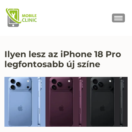
MOBILE CLINIC
Okostelefonok, tabletek javítása,
értékesítése
Ilyen lesz az iPhone 18 Pro
legfontosabb új színe