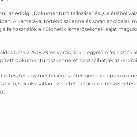
i, az eddigi „Dokumentum tallózása” és „Galériából vála
. A kamerával történő szkennelés során az oldalak ma
 a felhasználók elküldhetik ismerőseiknek, saját maguk
s béta 2.25.18.29-es verziójában, egyelőre fejlesztés alatt
eépített dokumentumszkennerét használhatják az Androi
s tesztel: egy mesterséges intelligenciára épülő üzene
szabb, sok olvasatlan üzenetet tartalmazó beszélgetések
nt
.