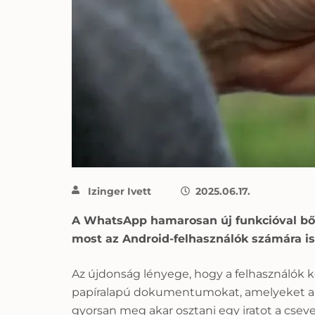
Izinger Ivett
2025.06.17.
A WhatsApp hamarosan új funkcióval bőv
most az Android-felhasználók számára is
Az újdonság lényege, hogy a felhasználók k
papíralapú dokumentumokat, amelyeket a r
gyorsan meg akar osztani egy iratot a csev