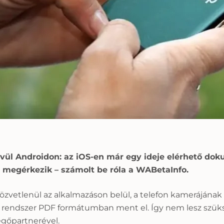
ül Androidon: az iOS-en már egy ideje elérhető do
 megérkezik – számolt be róla a WABetaInfo.
özvetlenül az alkalmazáson belül, a telefon kamerájának
endszer PDF formátumban ment el. Így nem lesz szükség
egőpartnerével.