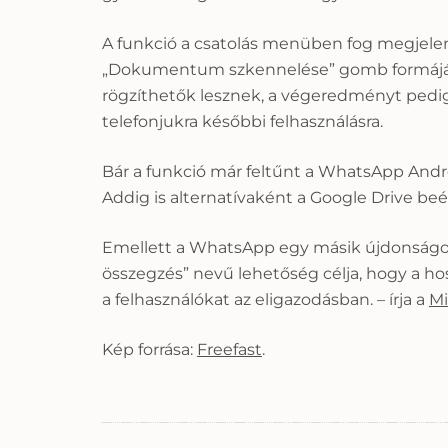
A funkció a csatolás menüben fog megjelenn
„Dokumentum szkennelése” gomb formájában
rögzíthetők lesznek, a végeredményt pedig
telefonjukra későbbi felhasználásra.
Bár a funkció már feltűnt a WhatsApp Androido
Addig is alternatívaként a Google Drive b
Emellett a WhatsApp egy másik újdonságot i
összegzés” nevű lehetőség célja, hogy a hos
a felhasználókat az eligazodásban. – írja a
Mi
Kép forrása:
Freefast
.