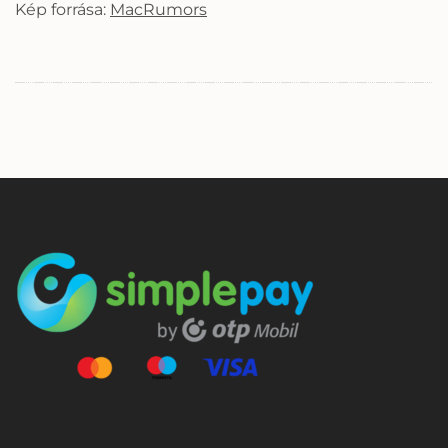
Kép forrása:
MacRumors