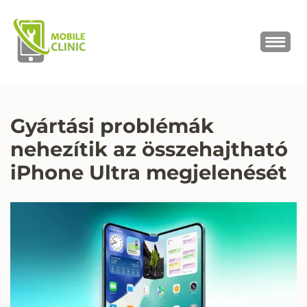
MOBILE CLINIC
Okostelefonok, tabletek javítása,
értékesítése
Gyártási problémák
nehezítik az összehajtható
iPhone Ultra megjelenését