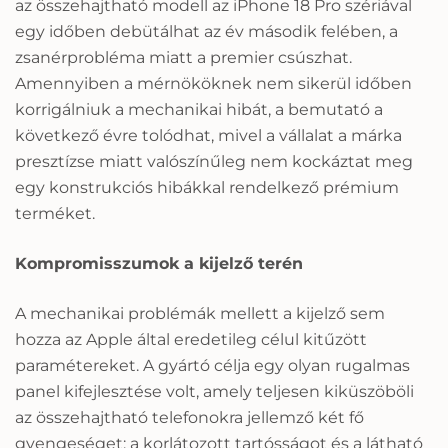
az összehajtható modell az iPhone 18 Pro szériával
egy időben debütálhat az év második felében, a
zsanérprobléma miatt a premier csúszhat.
Amennyiben a mérnököknek nem sikerül időben
korrigálniuk a mechanikai hibát, a bemutató a
következő évre tolódhat, mivel a vállalat a márka
presztízse miatt valószínűleg nem kockáztat meg
egy konstrukciós hibákkal rendelkező prémium
terméket.
Kompromisszumok a kijelző terén
A mechanikai problémák mellett a kijelző sem
hozza az Apple által eredetileg célul kitűzött
paramétereket. A gyártó célja egy olyan rugalmas
panel kifejlesztése volt, amely teljesen kiküszöböli
az összehajtható telefonokra jellemző két fő
gyengeséget: a korlátozott tartósságot és a látható