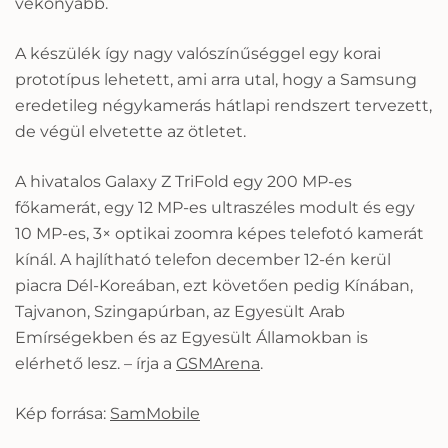
vékonyabb.
A készülék így nagy valószínűséggel egy korai
prototípus lehetett, ami arra utal, hogy a Samsung
eredetileg négykamerás hátlapi rendszert tervezett,
de végül elvetette az ötletet.
A hivatalos Galaxy Z TriFold egy 200 MP-es
főkamerát, egy 12 MP-es ultraszéles modult és egy
10 MP-es, 3× optikai zoomra képes telefotó kamerát
kínál. A hajlítható telefon december 12-én kerül
piacra Dél-Koreában, ezt követően pedig Kínában,
Tajvanon, Szingapúrban, az Egyesült Arab
Emírségekben és az Egyesült Államokban is
elérhető lesz. – írja a
GSMArena
.
Kép forrása:
SamMobile