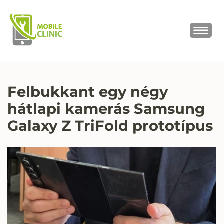
MOBILE CLINIC
Okostelefonok, tabletek javítása,
értékesítése
Felbukkant egy négy
hátlapi kamerás Samsung
Galaxy Z TriFold prototípus