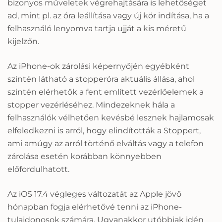
bizonyos műveletek végrehajtására is lehetőséget
ad, mint pl. az óra leállítása vagy új kör indítása, ha a
felhasználó lenyomva tartja ujját a kis méretű
kijelzőn.
Az iPhone-ok zárolási képernyőjén egyébként
szintén látható a stopperóra aktuális állása, ahol
szintén elérhetők a fent említett vezérlőelemek a
stopper vezérléséhez. Mindezeknek hála a
felhasználók vélhetően kevésbé lesznek hajlamosak
elfeledkezni is arról, hogy elindították a Stoppert,
ami amúgy az arról történő elváltás vagy a telefon
zárolása esetén korábban könnyebben
előfordulhatott.
Az iOS 17.4 végleges változatát az Apple jövő
hónapban fogja elérhetővé tenni az iPhone-
tulajdonosok számára. Ugyanakkor utóbbiak idén