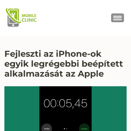
MOBILE CLINIC
Okostelefonok, tabletek javítása,
értékesítése
Fejleszti az iPhone-ok
egyik legrégebbi beépített
alkalmazását az Apple