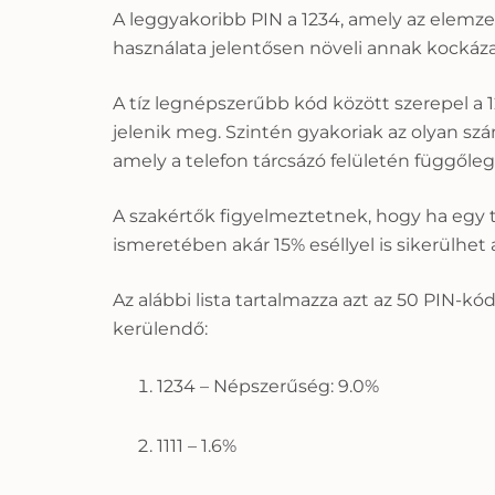
A leggyakoribb PIN a 1234, amely az elemzett
használata jelentősen növeli annak kockázatá
A tíz legnépszerűbb kód között szerepel a 1
jelenik meg. Szintén gyakoriak az olyan s
amely a telefon tárcsázó felületén függőleg
A szakértők figyelmeztetnek, hogy ha egy te
ismeretében akár 15% eséllyel is sikerülhe
Az alábbi lista tartalmazza azt az 50 PIN-
kerülendő:
1234 – Népszerűség: 9.0%
1111 – 1.6%