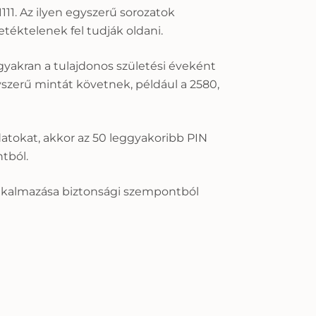
111. Az ilyen egyszerű sorozatok
etéktelenek fel tudják oldani.
 gyakran a tulajdonos születési éveként
szerű mintát követnek, például a 2580,
datokat, akkor az 50 leggyakoribb PIN
tból.
 alkalmazása biztonsági szempontból