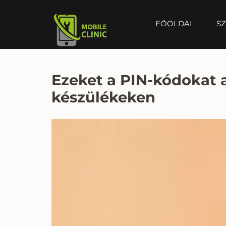
FŐOLDAL
SZ
MOBILE CLINIC
Okostelefonok, tabletek javítása, értékesítése
Ezeket a PIN-kódokat 
készülékeken