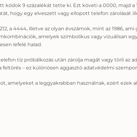
 kódok 9 százalékát tette ki. Ezt követi a 0000, majd a 1
t, hogy egy elveszett vagy ellopott telefon zárolását ill
212, a 4444, illetve az olyan évszámok, mint az 1986, ami
zámkombinációk, amelyek szimbolikus vagy vizuálisan egy
esen lefelé halad.
lefon tíz próbálkozás után zárolja magát vagy törli az a
t a feltörés – ez különösen aggasztó adatvédelmi szempon
kódot, amelyeket a leggyakrabban használnak, ezért ezek