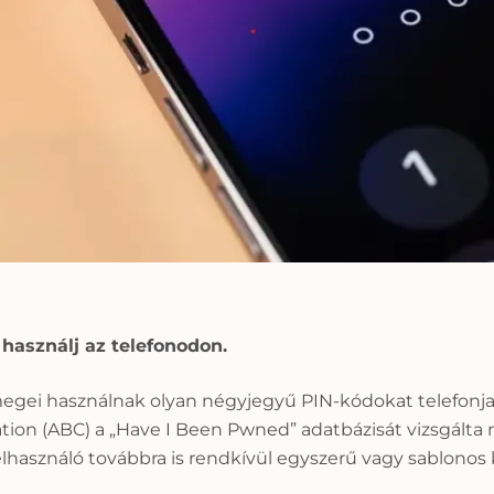
használj az telefonodon.
ömegei használnak olyan négyjegyű PIN-kódokat telefonj
ration (ABC) a „Have I Been Pwned” adatbázisát vizsgálta
lhasználó továbbra is rendkívül egyszerű vagy sablonos 