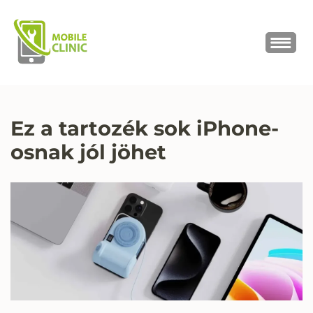
MOBILE CLINIC
Okostelefonok, tabletek javítása,
értékesítése
Ez a tartozék sok iPhone-
osnak jól jöhet