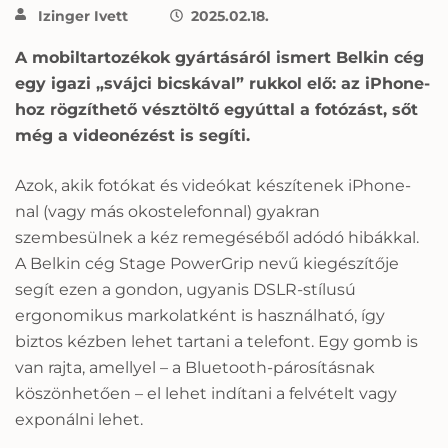
Izinger Ivett
2025.02.18.
A mobiltartozékok gyártásáról ismert Belkin cég
egy igazi „svájci bicskával” rukkol elő: az iPhone-
hoz rögzíthető vésztöltő egyúttal a fotózást, sőt
még a videonézést is segíti.
Azok, akik fotókat és videókat készítenek iPhone-
nal (vagy más okostelefonnal) gyakran
szembesülnek a kéz remegéséből adódó hibákkal.
A Belkin cég Stage PowerGrip nevű kiegészítője
segít ezen a gondon, ugyanis DSLR-stílusú
ergonomikus markolatként is használható, így
biztos kézben lehet tartani a telefont. Egy gomb is
van rajta, amellyel – a Bluetooth-párosításnak
köszönhetően – el lehet indítani a felvételt vagy
exponálni lehet.