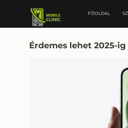
FŐOLDAL
SZ
MOBILE CLINIC
Okostelefonok, tabletek javítása, értékesítése
Érdemes lehet 2025-ig 