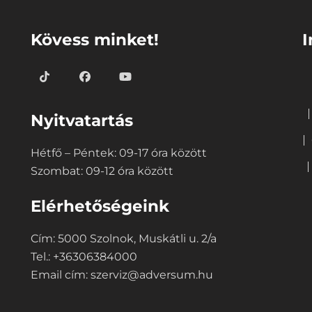
⠀
⠀
Kövess minket!
I
Nyitvatartás
Hétfő – Péntek: 09-17 óra között
Szombat: 09-12 óra között
Elérhetőségeink
Cím: 5000 Szolnok, Muskátli u. 2/a
Tel.: +36306384000
Email cím:
szerviz@adversum.hu