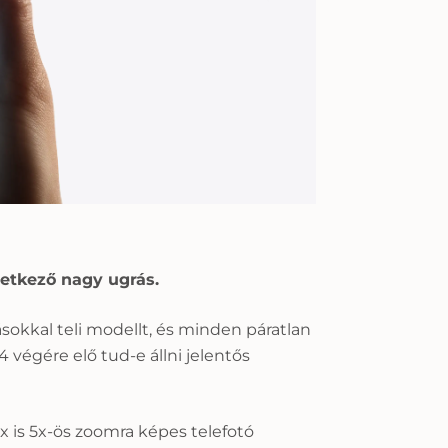
övetkező nagy ugrás.
sokkal teli modellt, és minden páratlan
végére elő tud-e állni jelentős
x is 5x-ös zoomra képes telefotó