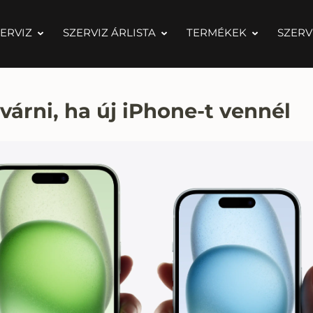
ERVIZ
SZERVIZ ÁRLISTA
TERMÉKEK
SZERV
várni, ha új iPhone-t vennél