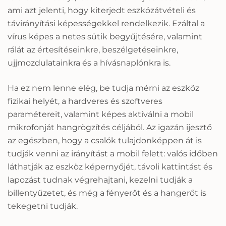
ami azt jelenti, hogy kiterjedt eszközátvételi és
távirányítási képességekkel rendelkezik.
Ezáltal a
vírus képes a netes sütik begyűjtésére, valamint
rálát az értesítéseinkre, beszélgetéseinkre,
ujjmozdulatainkra és a hívásnaplónkra is.
Ha ez nem lenne elég, be tudja mérni az eszköz
fizikai helyét, a hardveres és szoftveres
paramétereit, valamint képes aktiválni a mobil
mikrofonját hangrögzítés céljából. Az igazán ijesztő
az egészben, hogy a csalók tulajdonképpen át is
tudják venni az irányítást a mobil felett: valós időben
láthatják az eszköz képernyőjét, távoli kattintást és
lapozást tudnak végrehajtani, kezelni tudják a
billentyűzetet, és még a fényerőt és a hangerőt is
tekegetni tudják.