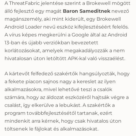
A ThreatFabric jelentése szerint a Brokewell mögött
álló fejlesztő egy magát
Baron Sameditnek
nevező
magánszemély, aki mint kiderült, egy Brokewell
Android Loader nevű eszköz kifejlesztéséért felelős.
A vírus képes megkerülni a Google által az Android
13-ban és újabb verziókban bevezetett
korlátozásokat, amelyek megakadályozzák a nem
hivatalosan úton letöltött APK-kal való visszaélést.
A kártevőt felfedező szakértők hangsúlyozták, hogy
a fekete piacon sajnos nagy a kereslet az ilyen
alkalmazásokra, mivel lehetővé teszi a csalók
számára, hogy az áldozat eszközéről hajtsák végre a
csalást, így elkerülve a lebukást. A szakértők a
program továbbfejlesztésétől tartanak, ezért
mindenkit arra kérnek, hogy csak hivatalos úton
töltsenek le fájlokat és alkalmazásokat.