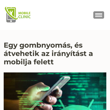
MOBILE CLINIC
Okostelefonok, tabletek javítása,
értékesítése
Egy gombnyomás, és
átvehetik az irányítást a
mobilja felett