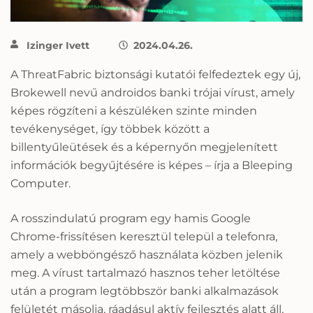
Izinger Ivett
2024.04.26.
A ThreatFabric biztonsági kutatói felfedeztek egy új,
Brokewell nevű androidos banki trójai vírust, amely
képes rögzíteni a készüléken szinte minden
tevékenységet, így többek között a
billentyűleütések és a képernyőn megjelenített
információk begyűjtésére is képes – írja a Bleeping
Computer.
A rosszindulatú program egy hamis Google
Chrome-frissítésen keresztül települ a telefonra,
amely a webböngésző használata közben jelenik
meg. A vírust tartalmazó hasznos teher letöltése
után a program legtöbbször banki alkalmazások
felületét másolja, ráadásul aktív fejlesztés alatt áll,