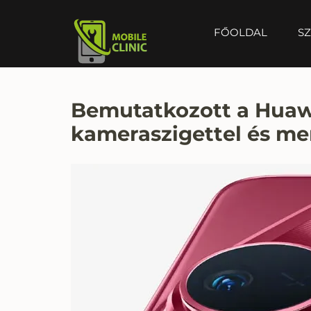
FŐOLDAL
SZ
MOBILE CLINIC
Okostelefonok, tabletek javítása, értékesítése
Bemutatkozott a Huawe
kameraszigettel és me