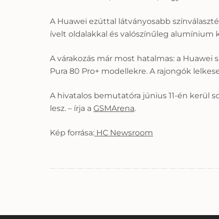
A Huawei ezúttal látványosabb színválaszték
ívelt oldalakkal és valószínűleg alumínium
A várakozás már most hatalmas: a Huawei sa
Pura 80 Pro+ modellekre. A rajongók lelkes
A hivatalos bemutatóra június 11-én kerül s
lesz. – írja a
GSMArena
.
Kép forrása:
HC Newsroom