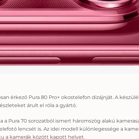
san érkező Pura 80 Pro+ okostelefon dizájnját. A készülé
szleteket árult el róla a gyártó.
a a Pura 70 sorozatból ismert háromszög alakú kamerasz
elefotó lencsét is. Az idei modell különlegessége a kame
ku a kamerák között kapott helyet.