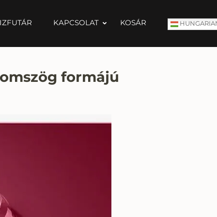
IZFUTÁR
KAPCSOLAT
KOSÁR
HUNGARIA
áromszög formájú