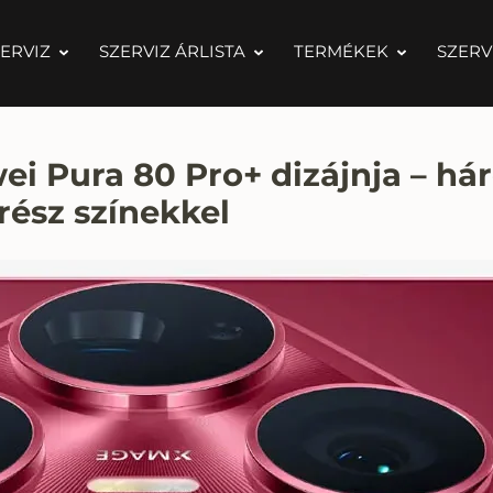
ERVIZ
SZERVIZ ÁRLISTA
TERMÉKEK
SZERV
i Pura 80 Pro+ dizájnja – h
rész színekkel