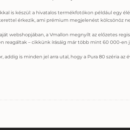
kal is készül: a hivatalos termékfotókon például egy élén
 kerettel érkezik, ami prémium megjelenést kölcsönöz ne
ját webshopjában, a Vmallon megnyílt az előzetes regisz
en reagáltak – cikkünk írásáig már több mint 60 000-en j
or, addig is minden jel arra utal, hogy a Pura 80 széria 