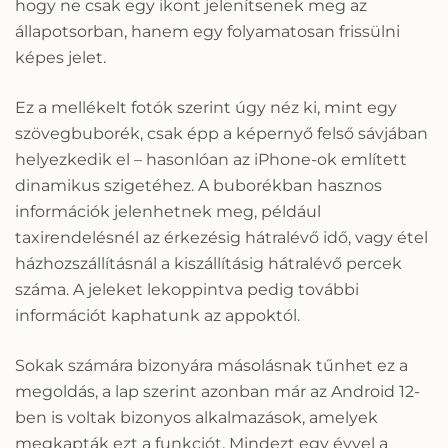
hogy ne csak egy ikont jelenítsenek meg az
állapotsorban, hanem egy folyamatosan frissülni
képes jelet.
Ez a mellékelt fotók szerint úgy néz ki, mint egy
szövegbuborék, csak épp a képernyő felső sávjában
helyezkedik el – hasonlóan az iPhone-ok említett
dinamikus szigetéhez. A buborékban hasznos
információk jelenhetnek meg, például
taxirendelésnél az érkezésig hátralévő idő, vagy étel
házhozszállításnál a kiszállításig hátralévő percek
száma. A jeleket lekoppintva pedig további
információt kaphatunk az appoktól.
Sokak számára bizonyára másolásnak tűnhet ez a
megoldás, a lap szerint azonban már az Android 12-
ben is voltak bizonyos alkalmazások, amelyek
megkapták ezt a funkciót. Mindezt egy évvel a