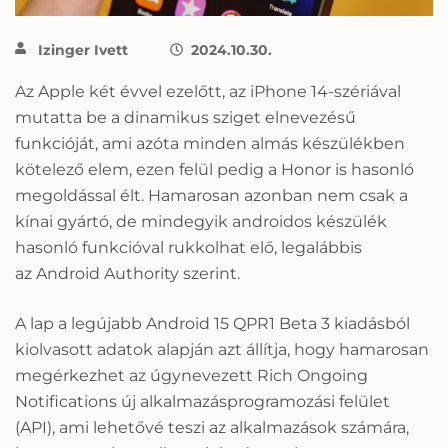
Izinger Ivett
2024.10.30.
Az Apple két évvel ezelőtt, az iPhone 14-szériával
mutatta be a dinamikus sziget elnevezésű
funkcióját, ami azóta minden almás készülékben
kötelező elem, ezen felül pedig a Honor is hasonló
megoldással élt. Hamarosan azonban nem csak a
kínai gyártó, de mindegyik androidos készülék
hasonló funkcióval rukkolhat elő, legalábbis
az Android Authority szerint.
A lap a legújabb Android 15 QPR1 Beta 3 kiadásból
kiolvasott adatok alapján azt állítja, hogy hamarosan
megérkezhet az úgynevezett Rich Ongoing
Notifications új alkalmazásprogramozási felület
(API), ami lehetővé teszi az alkalmazások számára,