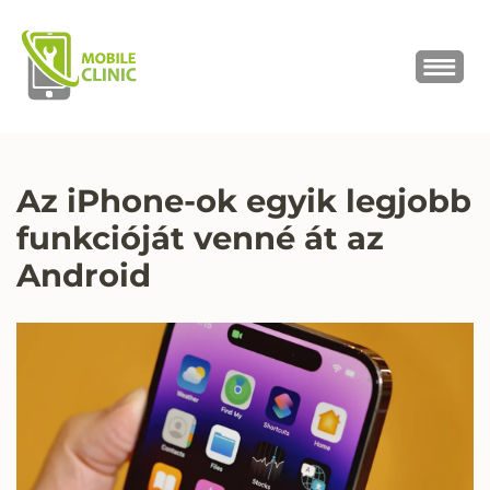
MOBILE CLINIC
Okostelefonok, tabletek javítása,
értékesítése
Az iPhone-ok egyik legjobb
funkcióját venné át az
Android