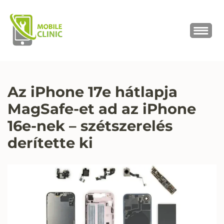
MOBILE CLINIC
Okostelefonok, tabletek javítása,
értékesítése
Az iPhone 17e hátlapja
MagSafe-et ad az iPhone
16e-nek – szétszerelés
derítette ki