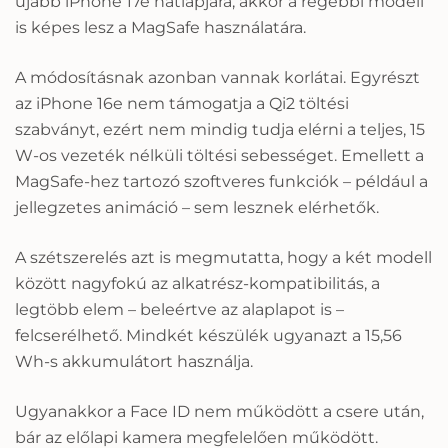
újabb iPhone 17e hátlapjára, akkor a régebbi modell
is képes lesz a MagSafe használatára.
A módosításnak azonban vannak korlátai. Egyrészt
az iPhone 16e nem támogatja a Qi2 töltési
szabványt, ezért nem mindig tudja elérni a teljes, 15
W-os vezeték nélküli töltési sebességet. Emellett a
MagSafe-hez tartozó szoftveres funkciók – például a
jellegzetes animáció – sem lesznek elérhetők.
A szétszerelés azt is megmutatta, hogy a két modell
között nagyfokú az alkatrész-kompatibilitás, a
legtöbb elem – beleértve az alaplapot is –
felcserélhető. Mindkét készülék ugyanazt a 15,56
Wh-s akkumulátort használja.
Ugyanakkor a Face ID nem működött a csere után,
bár az előlapi kamera megfelelően működött.