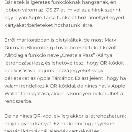
Bár ezek is ígéretes funkcióknak hangzanak, én
jobban várom az iOS 27-et, mivel az a hírek szerint
egy olyan Apple Tárca funkciót hoz, amellyel egyedi
kártyákat/bérleteket hozhatunk létre.
Erről már korábban is pletykáltak, de most Mark
Gurman (Bloomberg) további részleteket közölt.
Állítólag a funkció neve „Create a Pass” (Kártya
létrehozása) lesz, és lehetővé teszi, hogy QR-kódok
beolvasásával adjunk hozzá jegyeket vagy
bérleteket az Apple Tárcához. Ez azt jelenti, hogy ha
valami rendelkezik QR-kóddal, de nincs natív Apple
Wallet támogatása, akkor is könnyen bekerülhet a
rendszerbe.
De ha nincs QR-kód, elvileg akkor is létrehozhatunk
majd egyedi kártyát. Ez működni fog jegyeknél,
tagsági kártyáknál, ajándékkártyáknál és