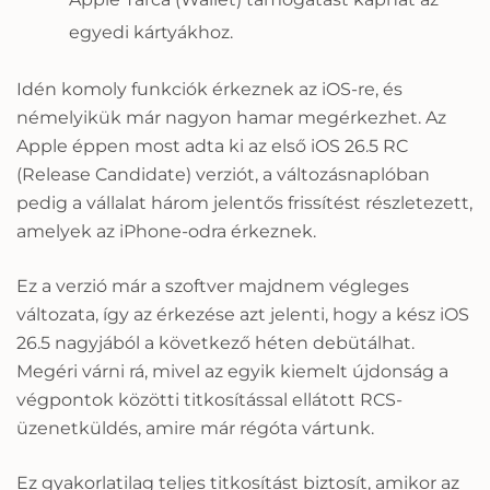
egyedi kártyákhoz.
Idén komoly funkciók érkeznek az iOS-re, és
némelyikük már nagyon hamar megérkezhet. Az
Apple éppen most adta ki az első iOS 26.5 RC
(Release Candidate) verziót, a változásnaplóban
pedig a vállalat három jelentős frissítést részletezett,
amelyek az iPhone-odra érkeznek.
Ez a verzió már a szoftver majdnem végleges
változata, így az érkezése azt jelenti, hogy a kész iOS
26.5 nagyjából a következő héten debütálhat.
Megéri várni rá, mivel az egyik kiemelt újdonság a
végpontok közötti titkosítással ellátott RCS-
üzenetküldés, amire már régóta vártunk.
Ez gyakorlatilag teljes titkosítást biztosít, amikor az