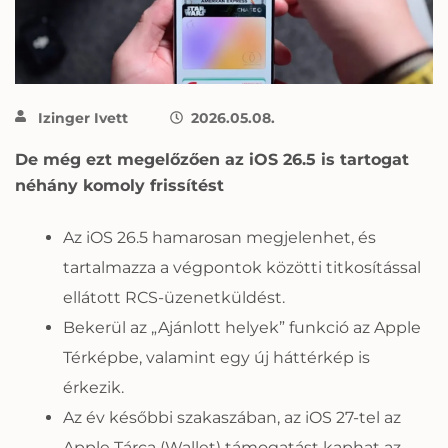
Izinger Ivett
2026.05.08.
De még ezt megelőzően az iOS 26.5 is tartogat
néhány komoly frissítést
Az iOS 26.5 hamarosan megjelenhet, és
tartalmazza a végpontok közötti titkosítással
ellátott RCS-üzenetküldést.
Bekerül az „Ajánlott helyek” funkció az Apple
Térképbe, valamint egy új háttérkép is
érkezik.
Az év későbbi szakaszában, az iOS 27-tel az
Apple Tárca (Wallet) támogatást kaphat az