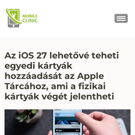
MOBILE CLINIC
Okostelefonok, tabletek javítása,
értékesítése
Az iOS 27 lehetővé teheti
egyedi kártyák
hozzáadását az Apple
Tárcához, ami a fizikai
kártyák végét jelentheti