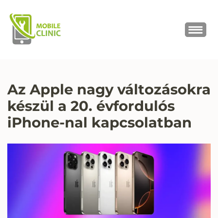
MOBILE CLINIC
Okostelefonok, tabletek javítása,
értékesítése
Az Apple nagy változásokra
készül a 20. évfordulós
iPhone-nal kapcsolatban