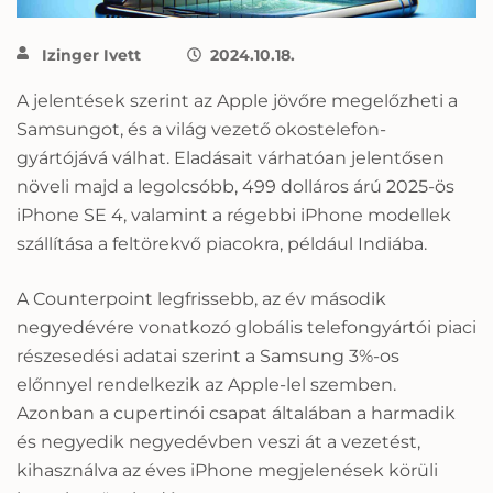
Izinger Ivett
2024.10.18.
A jelentések szerint az Apple jövőre megelőzheti a
Samsungot, és a világ vezető okostelefon-
gyártójává válhat. Eladásait várhatóan jelentősen
növeli majd a legolcsóbb, 499 dolláros árú 2025-ös
iPhone SE 4, valamint a régebbi iPhone modellek
szállítása a feltörekvő piacokra, például Indiába.
A Counterpoint legfrissebb, az év második
negyedévére vonatkozó globális telefongyártói piaci
részesedési adatai szerint a Samsung 3%-os
előnnyel rendelkezik az Apple-lel szemben.
Azonban a cupertinói csapat általában a harmadik
és negyedik negyedévben veszi át a vezetést,
kihasználva az éves iPhone megjelenések körüli