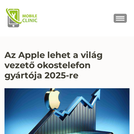
MOBILE CLINIC
Okostelefonok, tabletek javítása,
értékesítése
Az Apple lehet a világ
vezető okostelefon
gyártója 2025-re