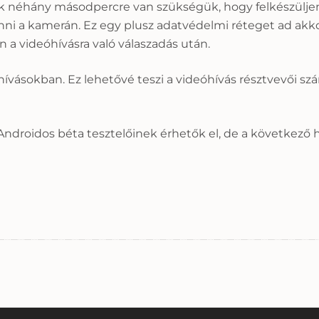
k néhány másodpercre van szükségük, hogy felkészüljen
ni a kamerán. Ez egy plusz adatvédelmi réteget ad akko
a videóhívásra való válaszadás után.
hívásokban. Ez lehetővé teszi a videóhívás résztvevői sz
ndroidos béta tesztelőinek érhetők el, de a következő 