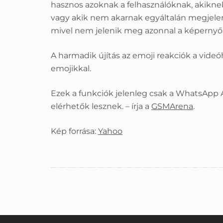
hasznos azoknak a felhasználóknak, akikne
vagy akik nem akarnak egyáltalán megjelen
mivel nem jelenik meg azonnal a képernyőn 
A harmadik újítás az emoji reakciók a videó
emojikkal.
Ezek a funkciók jelenleg csak a WhatsApp A
elérhetők lesznek. – írja a
GSMArena
.
Kép forrása:
Yahoo