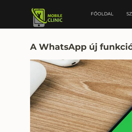
FŐOLDAL
SZ
MOBILE CLINIC
Okostelefonok, tabletek javítása, értékesítése
A WhatsApp új funkció