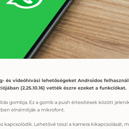
g- és videóhívási lehetőségeket Androidos felhasznál
ójában (2.25.10.16) vették észre ezeket a funkciókat.
ítás gombja. Ez a gomb a push értesítések között jelenik
zben elnémítják a mikrofont.
 kapcsolódik. Lehetővé teszi a kamera kikapcsolását, mie