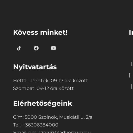
⠀
⠀
Kövess minket!
I
Nyitvatartás
Hétfő – Péntek: 09-17 óra között
Szombat: 09-12 óra között
Elérhetőségeink
Cím: 5000 Szolnok, Muskátli u. 2/a
Tel.: +36306384000
Email cím:
szerviz@adversum.hu