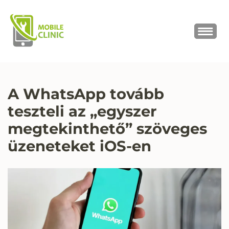
MOBILE CLINIC
Okostelefonok, tabletek javítása,
értékesítése
A WhatsApp tovább
teszteli az „egyszer
megtekinthető” szöveges
üzeneteket iOS-en