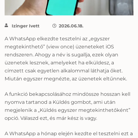
Izinger Ivett
2026.06.18.
A WhatsApp elkezdte tesztelni az „egyszer
megtekinthető” (view once) üzeneteket iOS
rendszeren. Ahogy a név is sugallja, ezek olyan
üzenetek lesznek, amelyeket ha elküldesz, a
címzett csak egyetlen alkalommal láthatja őket.
Miután egyszer megnézte, az üzenetek eltűnnek.
A funkció bekapcsolásához mindössze hosszan kell
nyomva tartanod a Küldés gombot, ami után
megjelenik a „Küldés egyszer megtekinthetőként”
opció. Válaszd ezt, és már kész is vagy.
A WhatsApp a hónap elején kezdte el tesztelni ezt a