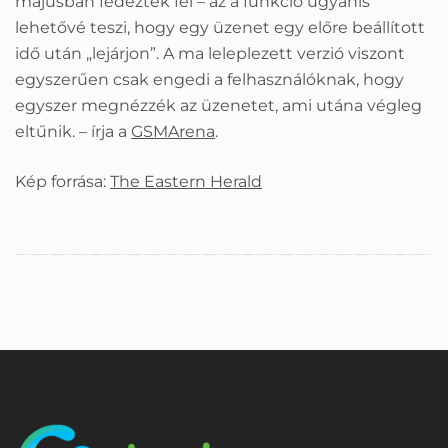
májusban fedeztek fel – az a funkció ugyanis
lehetővé teszi, hogy egy üzenet egy előre beállított
idő után „lejárjon”. A ma leleplezett verzió viszont
egyszerűen csak engedi a felhasználóknak, hogy
egyszer megnézzék az üzenetet, ami utána végleg
eltűnik. – írja a
GSMArena
.
Kép forrása:
The Eastern Herald