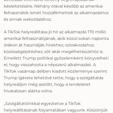
késleltetésére. Néhány órával később az amerikai
felhasználók ismét hozzáférhettek az alkalmazáshoz
és annak weboldalához.
A TikTok helyreállítása jó hír az alkalmazás 170 millió
amerikai felhasználójának, akik közül sokan naponta
órákon át használják hírekhez, szórakozáshoz,
közösségépítéshez, sőt akár megélhetésükhöz is.
Emellett Trump politikai győzelemként könyvelheti
el, hogy visszahozta a népszerű alkalmazást. A
TikTok vasárnap délben kiadott közleménye szerint
Trump ígérete lehetővé tette, hogy a szolgáltatás
helyreálljon még azelőtt, hogy a rendeletet
hivatalosan aláírta volna.
„Szolgáltatóinkkal egyeztetve a TikTok
helyreállításának folyamatában vagyunk. Köszönjük