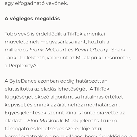
egy elfogadható vevőnek.
A végleges megoldás
Több vevő is érdeklődik a TikTok amerikai
műveleteinek megvásárlása iránt, köztük a
milliárdos
Frank McCour
t és
Kevin O’Leary
„Shark
Tank”-befektető, valamint az MI-alapú keresőmotor,
a PerplexityAI.
A ByteDance azonban eddig határozottan
elutasította az eladás lehetőségét. A TikTok
függőséget okozó algoritmusa hatalmas értéket
képvisel, és ennek az árát nehéz meghatározni.
Egyes jelentések szerint Kína is fontolóra vette az
eladást –
Elon Musknak
. Musk jelentős Trump-
támogató és lehetséges szereplője az új
kormányzatnak, de nem világos, hogy érdeklődne-e