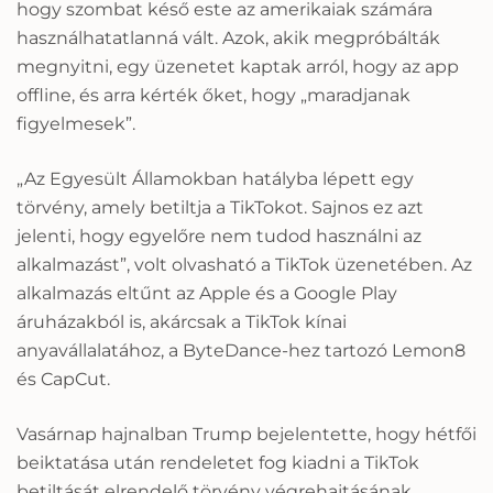
hogy szombat késő este az amerikaiak számára
használhatatlanná vált. Azok, akik megpróbálták
megnyitni, egy üzenetet kaptak arról, hogy az app
offline, és arra kérték őket, hogy „maradjanak
figyelmesek”.
„Az Egyesült Államokban hatályba lépett egy
törvény, amely betiltja a TikTokot. Sajnos ez azt
jelenti, hogy egyelőre nem tudod használni az
alkalmazást”, volt olvasható a TikTok üzenetében. Az
alkalmazás eltűnt az Apple és a Google Play
áruházakból is, akárcsak a TikTok kínai
anyavállalatához, a ByteDance-hez tartozó Lemon8
és CapCut.
Vasárnap hajnalban Trump bejelentette, hogy hétfői
beiktatása után rendeletet fog kiadni a TikTok
betiltását elrendelő törvény végrehajtásának