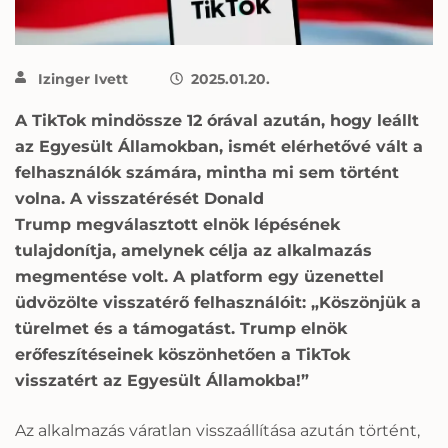
Izinger Ivett
2025.01.20.
A TikTok mindössze 12 órával azután, hogy leállt
az Egyesült Államokban, ismét elérhetővé vált a
felhasználók számára, mintha mi sem történt
volna. A visszatérését Donald
Trump megválasztott elnök lépésének
tulajdonítja, amelynek célja az alkalmazás
megmentése volt. A platform egy üzenettel
üdvözölte visszatérő felhasználóit: „Köszönjük a
türelmet és a támogatást. Trump elnök
erőfeszítéseinek köszönhetően a TikTok
visszatért az Egyesült Államokba!”
Az alkalmazás váratlan visszaállítása azután történt,