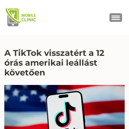
MOBILE CLINIC
Okostelefonok, tabletek javítása,
értékesítése
A TikTok visszatért a 12
órás amerikai leállást
követően