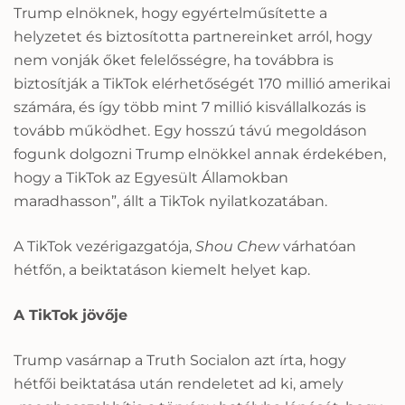
Trump elnöknek, hogy egyértelműsítette a
helyzetet és biztosította partnereinket arról, hogy
nem vonják őket felelősségre, ha továbbra is
biztosítják a TikTok elérhetőségét 170 millió amerikai
számára, és így több mint 7 millió kisvállalkozás is
tovább működhet. Egy hosszú távú megoldáson
fogunk dolgozni Trump elnökkel annak érdekében,
hogy a TikTok az Egyesült Államokban
maradhasson”, állt a TikTok nyilatkozatában.
A TikTok vezérigazgatója,
Shou Chew
várhatóan
hétfőn, a beiktatáson kiemelt helyet kap.
A TikTok jövője
Trump vasárnap a Truth Socialon azt írta, hogy
hétfői beiktatása után rendeletet ad ki, amely