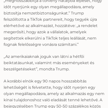
„meghosszabbítja a törvény hatályba lépését, hogy
időt nyerjünk egy olyan megállapodásra, amely
biztosítja nemzetbiztonságunkat.” Trump
felszólította a TikTok partnereit, hogy tegyék újra
elérhetővé az alkalmazást, hozzátéve: „a rendelet
megerősíti, hogy azok a vállalatok, amelyek
segítettek elkerülni a TikTok teljes leállását, nem
fognak felelősségre vonásra számítani.”
„Az amerikaiaknak joguk van látni a hétfői
beiktatásunkat, valamint más eseményeket és
beszélgetéseket”, mondta Trump.
A korábbi elnök egy 90 napos hosszabbítás
lehetőségét is felvetette, hogy időt nyerjen egy
olyan megállapodásra, amely az alkalmazás egy nem
kínai tulajdonoshoz való eladását tenné lehetővé. A
bejegyzésében Trump egy 50-50 százalékos közös