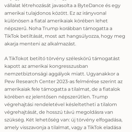
vállalat létrehozását javasolta a ByteDance és egy
amerikai tulajdonos között. Ez az irányvonal
különösen a fiatal amerikaiak körében lehet
népszerű. Noha Trump korábban támogatta a
TikTok betiltását, most azt hangsúlyozza, hogy meg
akarja menteni az alkalmazást.
A TikTokot betiltó törvény széleskörű támogatást
kapott az amerikai kongresszusban
nemzetbiztonsági aggályok miatt. Ugyanakkor a
Pew Research Center 2023-as felmérése szerint az
amerikaiak fele támogatta a tilalmat, de a fiatalok
körében ez jelentősen népszerűtlen. Trump
végrehajtási rendeletével késleltetheti a tilalom
végrehajtását, de hosszú távú megoldásra van
szükség. Két lehetőség van: új törvény elfogadása,
amely visszavonja a tilalmat, vagy a TikTok eladása