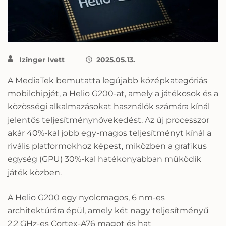
Izinger Ivett
2025.05.13.
A MediaTek bemutatta legújabb középkategóriás
mobilchipjét, a Helio G200-at, amely a játékosok és a
közösségi alkalmazásokat használók számára kínál
jelentős teljesítménynövekedést. Az új processzor
akár 40%-kal jobb egy-magos teljesítményt kínál a
rivális platformokhoz képest, miközben a grafikus
egység (GPU) 30%-kal hatékonyabban működik
játék közben.
A Helio G200 egy nyolcmagos, 6 nm-es
architektúrára épül, amely két nagy teljesítményű
2,2 GHz-es Cortex-A76 magot és hat