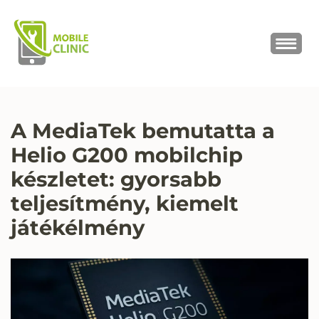
MOBILE CLINIC
Okostelefonok, tabletek javítása,
értékesítése
A MediaTek bemutatta a
Helio G200 mobilchip
készletet: gyorsabb
teljesítmény, kiemelt
játékélmény