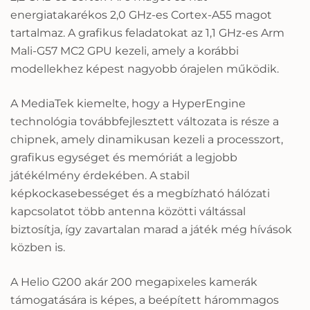
energiatakarékos 2,0 GHz-es Cortex-A55 magot
tartalmaz. A grafikus feladatokat az 1,1 GHz-es Arm
Mali-G57 MC2 GPU kezeli, amely a korábbi
modellekhez képest nagyobb órajelen működik.
A MediaTek kiemelte, hogy a HyperEngine
technológia továbbfejlesztett változata is része a
chipnek, amely dinamikusan kezeli a processzort,
grafikus egységet és memóriát a legjobb
játékélmény érdekében. A stabil
képkockasebességet és a megbízható hálózati
kapcsolatot több antenna közötti váltással
biztosítja, így zavartalan marad a játék még hívások
közben is.
A Helio G200 akár 200 megapixeles kamerák
támogatására is képes, a beépített hárommagos