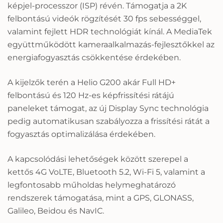
képjel-processzor (ISP) révén. Támogatja a 2K
felbontású videók rögzítését 30 fps sebességgel,
valamint fejlett HDR technológiát kínál. A MediaTek
együttműködött kameraalkalmazás-fejlesztőkkel az
energiafogyasztás csökkentése érdekében.
A kijelzők terén a Helio G200 akár Full HD+
felbontású és 120 Hz-es képfrissítési rátájú
paneleket támogat, az új Display Sync technológia
pedig automatikusan szabályozza a frissítési rátát a
fogyasztás optimalizálása érdekében.
A kapcsolódási lehetőségek között szerepel a
kettős 4G VoLTE, Bluetooth 5.2, Wi-Fi 5, valamint a
legfontosabb műholdas helymeghatározó
rendszerek támogatása, mint a GPS, GLONASS,
Galileo, Beidou és NavIC.