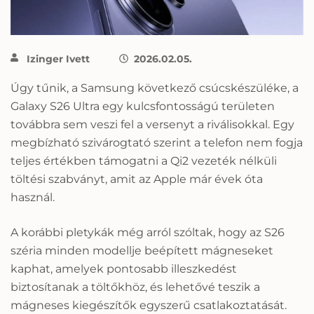
Izinger Ivett
2026.02.05.
Úgy tűnik, a Samsung következő csúcskészüléke, a
Galaxy S26 Ultra egy kulcsfontosságú területen
továbbra sem veszi fel a versenyt a riválisokkal. Egy
megbízható szivárogtató szerint a telefon nem fogja
teljes értékben támogatni a Qi2 vezeték nélküli
töltési szabványt, amit az Apple már évek óta
használ.
A korábbi pletykák még arról szóltak, hogy az S26
széria minden modellje beépített mágneseket
kaphat, amelyek pontosabb illeszkedést
biztosítanak a töltőkhöz, és lehetővé teszik a
mágneses kiegészítők egyszerű csatlakoztatását.