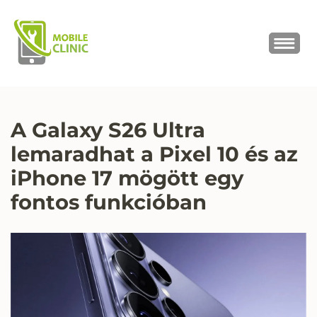
MOBILE CLINIC
Okostelefonok, tabletek javítása,
értékesítése
A Galaxy S26 Ultra
lemaradhat a Pixel 10 és az
iPhone 17 mögött egy
fontos funkcióban