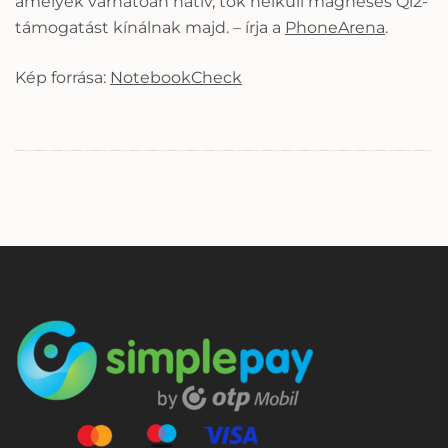
amelyek várhatóan natív, tok nélküli mágneses Qi2-
támogatást kínálnak majd. – írja a
PhoneArena
.
Kép forrása:
NotebookCheck