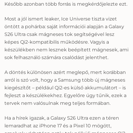
Később azonban több forrás is megkérdőjelezte ezt.
Most a jól ismert leaker, Ice Universe tiszta vizet
öntött a pohárba: saját információi alapján a Galaxy
S26 Ultra csak mágneses tok segítségével lesz
képes Qi2-kompatibilis működésre. Vagyis a
készülékben nem lesznek beépített mágnesek, ami
sok felhasználó számára csalódást jelenthet.
A döntés különösen azért meglepő, mert korábban
arról is szó volt, hogy a Samsung több új mágneses
kiegészítőt – például Qi2-es külső akkumulátort – is
fejleszt a készülékekhez. Egyelőre úgy tűnik, ezek a
tervek nem valósulnak meg teljes formában.
Ha a hírek igazak, a Galaxy S26 Ultra ezen a téren
lemaradhat az iPhone 17 és a Pixel 10 mögött,