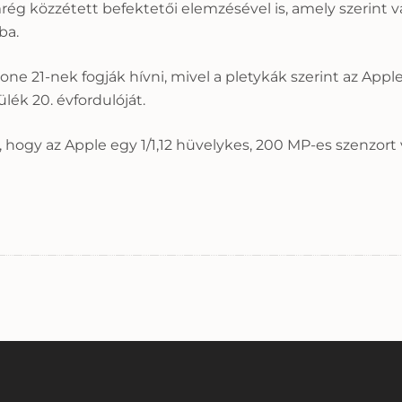
g közzétett befektetői elemzésével is, amely szerint v
ba.
one 21-nek fogják hívni, mivel a pletykák szerint az Appl
lék 20. évfordulóját.
a, hogy az Apple egy 1/1,12 hüvelykes, 200 MP-es szenzort v