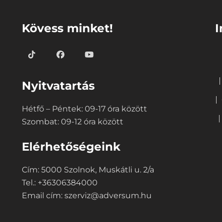
⠀
⠀
Kövess minket!
I
Nyitvatartás
Hétfő – Péntek: 09-17 óra között
Szombat: 09-12 óra között
Elérhetőségeink
Cím: 5000 Szolnok, Muskátli u. 2/a
Tel.: +36306384000
Email cím:
szerviz@adversum.hu