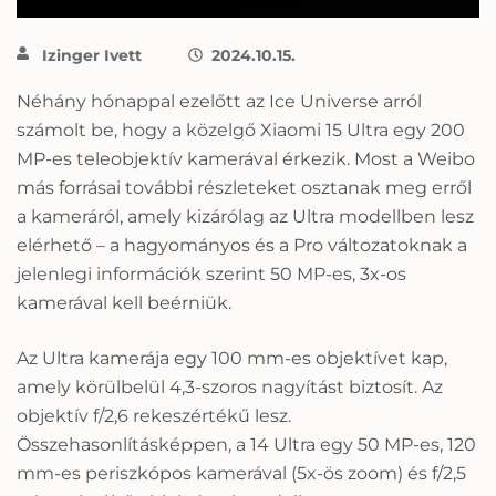
Izinger Ivett
2024.10.15.
Néhány hónappal ezelőtt az Ice Universe arról
számolt be, hogy a közelgő Xiaomi 15 Ultra egy 200
MP-es teleobjektív kamerával érkezik. Most a Weibo
más forrásai további részleteket osztanak meg erről
a kameráról, amely kizárólag az Ultra modellben lesz
elérhető – a hagyományos és a Pro változatoknak a
jelenlegi információk szerint 50 MP-es, 3x-os
kamerával kell beérniük.
Az Ultra kamerája egy 100 mm-es objektívet kap,
amely körülbelül 4,3-szoros nagyítást biztosít. Az
objektív f/2,6 rekeszértékű lesz.
Összehasonlításképpen, a 14 Ultra egy 50 MP-es, 120
mm-es periszkópos kamerával (5x-ös zoom) és f/2,5