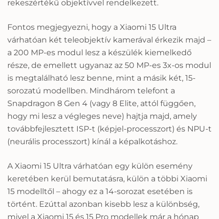
rekeszértékű objektívvel rendelkezett.
Fontos megjegyezni, hogy a Xiaomi 15 Ultra
várhatóan két teleobjektív kamerával érkezik majd –
a 200 MP-es modul lesz a készülék kiemelkedő
része, de emellett ugyanaz az 50 MP-es 3x-os modul
is megtalálható lesz benne, mint a másik két, 15-
sorozatú modellben. Mindhárom telefont a
Snapdragon 8 Gen 4 (vagy 8 Elite, attól függően,
hogy mi lesz a végleges neve) hajtja majd, amely
továbbfejlesztett ISP-t (képjel-processzort) és NPU-t
(neurális processzort) kínál a képalkotáshoz.
A Xiaomi 15 Ultra várhatóan egy külön esemény
keretében kerül bemutatásra, külön a többi Xiaomi
15 modelltől – ahogy ez a 14-sorozat esetében is
történt. Ezúttal azonban kisebb lesz a különbség,
mivel a Xiaomi 15 és 15 Pro modellek már a hónap