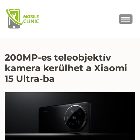
MOBILE CLINIC
Okostelefonok, tabletek javítása,
értékesítése
200MP-es teleobjektív
kamera kerülhet a Xiaomi
15 Ultra-ba