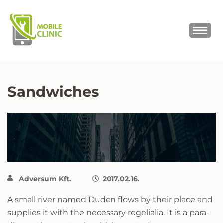
MOBILE CLINIC
Okostelefonok, tabletek javítása,
értékesítése
Sandwiches
Adversum Kft.
2017.02.16.
A small river named Duden flows by their place and
supplies it with the necessary regelialia. It is a para-