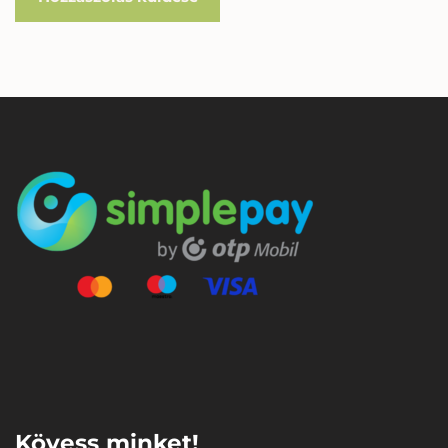
⠀
Kövess minket!