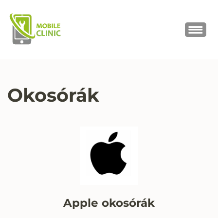
MOBILE CLINIC
Okostelefonok, tabletek javítása,
értékesítése
Okosórák
Apple okosórák