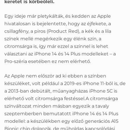
keretet is körbeöleli.
Egy ideje már pletykálták, és kedden az Apple
hivatalosan is bejelentette, hogy az éjfekete, a
csillagfény, a piros (Product Red), a kék és a lila
színek mellé megérkezik egy élénk szín, a
citromsárga is, így már ezzel a színnel is lehet
választani az iPhone 14 és 14 Plus modelleket – a
Pro-széria esetében ez nem elérhető.
Az Apple nem először ad ki ebben a színben
készüléket, volt például a 2019-es iPhone 11-ből is, de
a 2013-ban debütált, műanyagházas iPhone 5C is
elérhető volt citromsárga festéssel.A citromsárga
színváltozat minden másban egyezik a tavaly
szeptemberben bemutatott iPhone 14 és 14 Plus
modellel: a készülékben egy előző generációs A15
Bionic chip dolgozik, de műholdas kapcsolódási