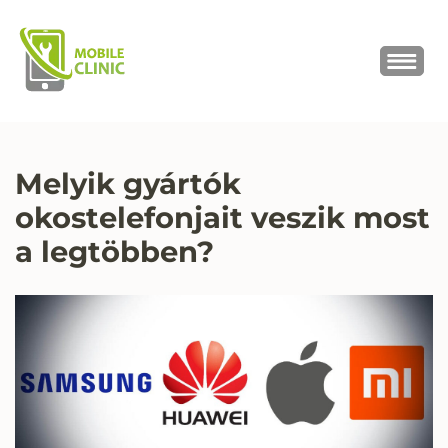
MOBILE CLINIC
Okostelefonok, tabletek javítása,
értékesítése
Melyik gyártók
okostelefonjait veszik most
a legtöbben?