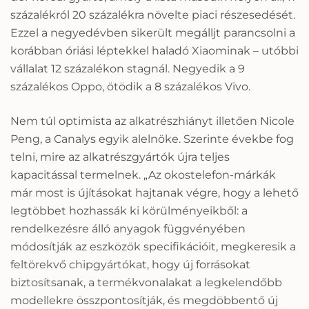
százalékról 20 százalékra növelte piaci részesedését.
Ezzel a negyedévben sikerült megálljt parancsolni a
korábban óriási léptekkel haladó Xiaominak – utóbbi
vállalat 12 százalékon stagnál. Negyedik a 9
százalékos Oppo, ötödik a 8 százalékos Vivo.
Nem túl optimista az alkatrészhiányt illetően Nicole
Peng, a Canalys egyik alelnöke. Szerinte évekbe fog
telni, mire az alkatrészgyártók újra teljes
kapacitással termelnek. „Az okostelefon-márkák
már most is újításokat hajtanak végre, hogy a lehető
legtöbbet hozhassák ki körülményeikből: a
rendelkezésre álló anyagok függvényében
módosítják az eszközök specifikációit, megkeresik a
feltörekvő chipgyártókat, hogy új forrásokat
biztosítsanak, a termékvonalakat a legkelendőbb
modellekre összpontosítják, és megdöbbentő új