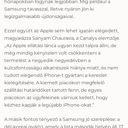
hónapokban fogynak legjobban. Míg például a
Samsung tavasszal, illetve nyáron jön ki
legizgalmasabb újdonságaival.
Ezzel együtt az Apple sem lehet igazán elégedett,
magyarázza Sanyam Chaurasia, a Canalys elemzője.
„Az Apple ellátási lánca ugyan kezd talpra állni, de
még mindig kénytelen volt csökkenteni a
termelést a negyedik negyedévben a
kulcsfontosságú alkatrészek hiánya miatt, és nem
tudott elegendő iPhone-t gyártani a kereslet
kielégítésére. A kiemelt piacokon megfelelő
szállítási határidőket tartott fenn, de egyes
piacokon az ügyfeleinek várniuk kellett, hogy
kézhez kapják a legújabb iPhone-okat.”
A másik fontos tényező a Samsung jó szereplése: a
dél-koreai gyártó, amely a lista második helyén áll, 17