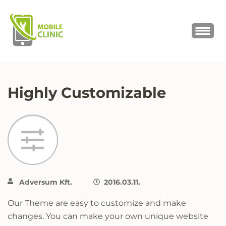
MOBILE CLINIC
Okostelefonok, tabletek javítása,
értékesítése
Highly Customizable
Adversum Kft.
2016.03.11.
Our Theme are easy to customize and make
changes. You can make your own unique website