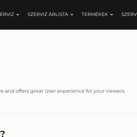
ERVIZ
SZERVIZ ÁRLISTA
TERMÉKEK
SZERV
 and offers great User experience for your viewers.
s?