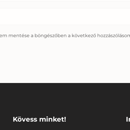
mem mentése a böngészőben a következő hozzászóláso
⠀
⠀
Kövess minket!
I