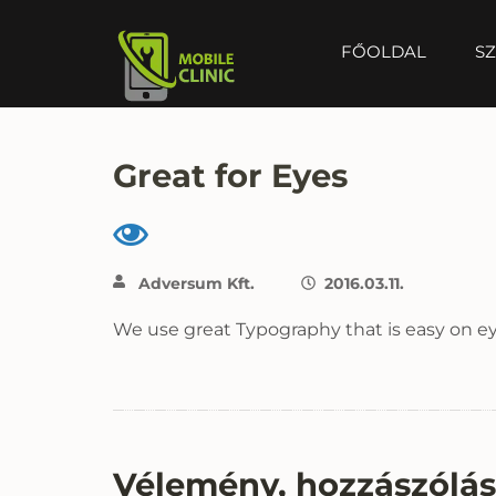
FŐOLDAL
SZ
MOBILE CLINIC
Okostelefonok, tabletek javítása, értékesítése
Great for Eyes
Adversum Kft.
2016.03.11.
We use great Typography that is easy on eye
Vélemény, hozzászólá